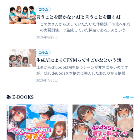
コラム
言うことを聞かないAIと言うことを聞くAI
この美さんから送っていただいた体験談「小児ヘルパ
ーの実習訓練」で生成していた挿絵である。AIというの
は、どうしても細部が苦手でトークンを積まずにやれる
2026年8月2日
のはここらが限界だろう。そこ…
コラム
生成AIによるCFNMってすごいなという話
仕事がらchubooはAIを使うシーンが非常に多いのです
が、ClaudeCodeを本格的に導入したあたりから格段に
やれることが多くなった。昔からときどき思うことがあ
2026年7月6日
る。従業員が全部…
📚 E-BOOKS
一覧 →