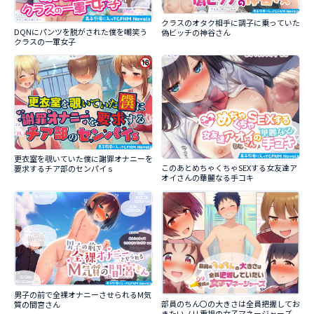
クラスのオタク相手に調子に乗っていた
DQNにパンツを脱がされた僕を嘲笑う
偽ビッチの神谷さん
クラスの一軍女子
更衣室を覗いていた僕に謝罪オナニーを
このあとめちゃくちゃSEXする女友達ア
要求するチア部のセンパイｓ
オイさんの華麗なる手コキ
男子の前で全裸オナニーさせられるM気
部員のちん〇の大きさは全員把握してお
質の間宮さん
きたいノリ重視の女子マネージャーズ