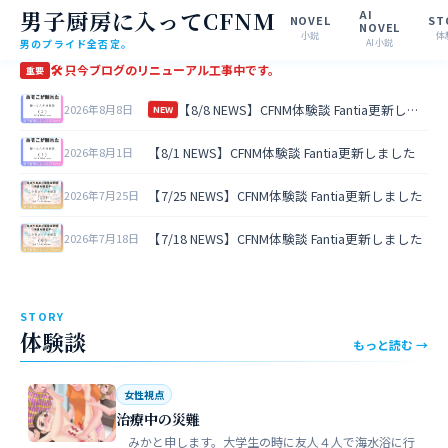
男子厨房に入ってCFNM
AI
NOVEL
ST
NOVEL
小説
体
男のプライド全否定。
AI小説
🛠 只今ブログのリニューアル工事中です。
重要
【8/8 NEWS】CFNM体験談 Fantia更新しました
2026年8月8日
NEW
【8/1 NEWS】CFNM体験談 Fantia更新しました
2026年8月1日
【7/25 NEWS】CFNM体験談 Fantia更新しました
2026年7月25日
【7/18 NEWS】CFNM体験談 Fantia更新しました
2026年7月18日
STORY
体験談
もっと読む →
女性視点
治療中の災難
みかと申します。大学生の時に友人４人で海水浴に行