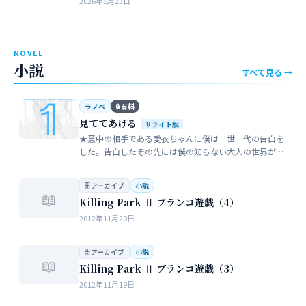
2026年5月23日
近所のガールスカウトのママ…
NOVEL
小説
すべて見る →
ラノベ
🔒 有料
見ててあげる
リライト版
★意中の相手である愛衣ちゃんに僕は一世一代の告白を
した。告白したその先には僕の知らない大人の世界が待
っていた。僕だけが知らない女性の間でまかり通ってい
る常識。。。…
🗄 アーカイブ
小説
📖
Killing Park Ⅱ ブランコ遊戯（4）
2012年11月20日
🗄 アーカイブ
小説
📖
Killing Park Ⅱ ブランコ遊戯（3）
2012年11月19日