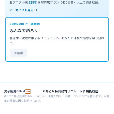
旧ブログ小説
628
本
を喫茶店プラン（450会員）以上で読み放題。
アーカイブを見る →
COMMUNITY（準備中）
みんなで語ろう
書き手・読者が集まるコミュニティ。あなたの体験や感想を語り合お
う。
準備中
男子厨房CFNM
お知らせ
特典案内
リクルート
🛠 機能履歴
18+
©
2026
男子厨房CFNM ／ 当サイトは成人向け（18禁）コンテンツを含みます。未成
年の閲覧は固くお断りします。