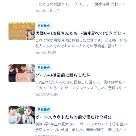
ったときのお話です。 「いたっ」 海水浴場で泳いで
いたら、友人のしいなが空瓶で足を切っちゃったんで
2022年11月22日
す。 大した事なかったんだ…
男性視点
男嫌いのお母さんたち 〜海水浴でのできごと〜
これは僕が昭和時代に体験した実話です。 母と姉、姉の
友人２人とそれぞれの妹２人とその母親達、計9人で海
水浴に行きました。当時、僕はS学５年生で姉の美香はC
2026年7月5日
学１年生でした。 お母さん…
男性視点
プールの授業前に漏らした件
S学生の低学年のときに経験した話です。 僕は背が低く
て太っていることがコンプレックスでした。普段は引っ
込み思案で大人しい性格をしています。 ただ何でもよく
2026年5月30日
食べることが好きな子でした…
男性視点
ガールスカウトたちの前で僕だけ全裸に
僕はS学6年生の夏休みに、ガールスカウトと子◯も会の
合同キャンプに参加しました。毒母が勝手に申し込んだ
強制的なイベントでした。まったく乗り気がしません。