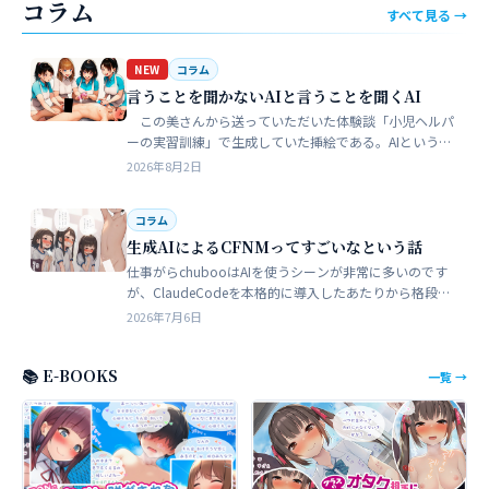
コラム
すべて見る →
NEW
コラム
言うことを聞かないAIと言うことを聞くAI
この美さんから送っていただいた体験談「小児ヘルパ
ーの実習訓練」で生成していた挿絵である。AIというの
は、どうしても細部が苦手でトークンを積まずにやれる
2026年8月2日
のはここらが限界だろう。そこ…
コラム
生成AIによるCFNMってすごいなという話
仕事がらchubooはAIを使うシーンが非常に多いのです
が、ClaudeCodeを本格的に導入したあたりから格段に
やれることが多くなった。昔からときどき思うことがあ
2026年7月6日
る。従業員が全部…
📚 E-BOOKS
一覧 →