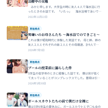
治療中の災難
みかと申します。大学生の時に友人４人で海水浴に行
ったときのお話です。 「いたっ」 海水浴場で泳いで
いたら、友人のしいなが空瓶で足を切っちゃったんで
2022年11月22日
す。 大した事なかったんだ…
男性視点
男嫌いのお母さんたち 〜海水浴でのできごと〜
これは僕が昭和時代に体験した実話です。 母と姉、姉の
友人２人とそれぞれの妹２人とその母親達、計9人で海
水浴に行きました。当時、僕はS学５年生で姉の美香はC
2026年7月5日
学１年生でした。 お母さん…
男性視点
プールの授業前に漏らした件
S学生の低学年のときに経験した話です。 僕は背が低く
て太っていることがコンプレックスでした。普段は引っ
込み思案で大人しい性格をしています。 ただ何でもよく
2026年5月30日
食べることが好きな子でした…
男性視点
ガールスカウトたちの前で僕だけ全裸に
僕はS学6年生の夏休みに、ガールスカウトと子◯も会の