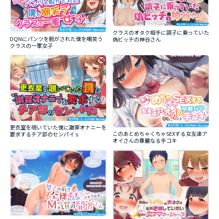
クラスのオタク相手に調子に乗っていた
DQNにパンツを脱がされた僕を嘲笑う
偽ビッチの神谷さん
クラスの一軍女子
更衣室を覗いていた僕に謝罪オナニーを
このあとめちゃくちゃSEXする女友達ア
要求するチア部のセンパイｓ
オイさんの華麗なる手コキ