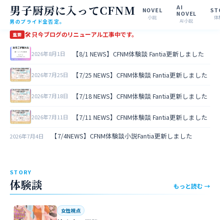
男子厨房に入ってCFNM
AI
NOVEL
ST
NOVEL
小説
体
男のプライド全否定。
AI小説
🛠 只今ブログのリニューアル工事中です。
重要
【8/1 NEWS】CFNM体験談 Fantia更新しました
2026年8月1日
【7/25 NEWS】CFNM体験談 Fantia更新しました
2026年7月25日
【7/18 NEWS】CFNM体験談 Fantia更新しました
2026年7月18日
【7/11 NEWS】CFNM体験談 Fantia更新しました
2026年7月11日
【7/4NEWS】CFNM体験談小説Fantia更新しました
2026年7月4日
STORY
体験談
もっと読む →
女性視点