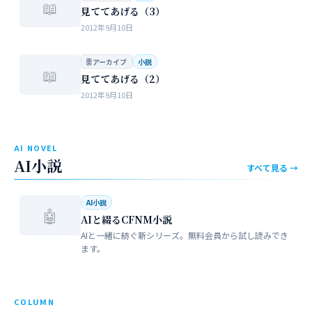
📖
見ててあげる（3）
2012年9月10日
🗄 アーカイブ
小説
📖
見ててあげる（2）
2012年9月10日
AI NOVEL
AI小説
すべて見る →
AI小説
🤖
AIと綴るCFNM小説
AIと一緒に紡ぐ新シリーズ。無料会員から試し読みでき
ます。
COLUMN