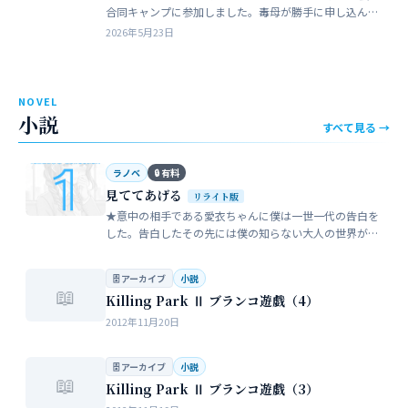
合同キャンプに参加しました。毒母が勝手に申し込んだ
強制的なイベントでした。まったく乗り気がしません。
2026年5月23日
近所のガールスカウトのママ…
NOVEL
小説
すべて見る →
ラノベ
🔒 有料
見ててあげる
リライト版
★意中の相手である愛衣ちゃんに僕は一世一代の告白を
した。告白したその先には僕の知らない大人の世界が待
っていた。僕だけが知らない女性の間でまかり通ってい
る常識。。。…
🗄 アーカイブ
小説
📖
Killing Park Ⅱ ブランコ遊戯（4）
2012年11月20日
🗄 アーカイブ
小説
📖
Killing Park Ⅱ ブランコ遊戯（3）