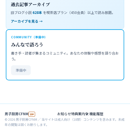
過去記事アーカイブ
旧ブログ小説
628
本
を喫茶店プラン（450会員）以上で読み放題。
アーカイブを見る →
COMMUNITY（準備中）
みんなで語ろう
書き手・読者が集まるコミュニティ。あなたの体験や感想を語り合お
う。
準備中
男子厨房CFNM
お知らせ
特典案内
🛠 機能履歴
18+
©
2026
男子厨房CFNM ／ 当サイトは成人向け（18禁）コンテンツを含みます。未成
年の閲覧は固くお断りします。