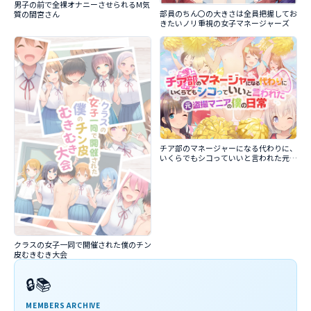
男子の前で全裸オナニーさせられるM気
部員のちん〇の大きさは全員把握してお
質の間宮さん
きたいノリ重視の女子マネージャーズ
チア部のマネージャーになる代わりに、
いくらでもシコっていいと言われた元盗
撮マニアの僕の日常
クラスの女子一同で開催された僕のチン
皮むきむき大会
🔒📚
MEMBERS ARCHIVE