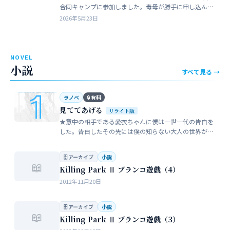
合同キャンプに参加しました。毒母が勝手に申し込んだ
強制的なイベントでした。まったく乗り気がしません。
2026年5月23日
近所のガールスカウトのママ…
NOVEL
小説
すべて見る →
ラノベ
🔒 有料
見ててあげる
リライト版
★意中の相手である愛衣ちゃんに僕は一世一代の告白を
した。告白したその先には僕の知らない大人の世界が待
っていた。僕だけが知らない女性の間でまかり通ってい
る常識。。。…
🗄 アーカイブ
小説
📖
Killing Park Ⅱ ブランコ遊戯（4）
2012年11月20日
🗄 アーカイブ
小説
📖
Killing Park Ⅱ ブランコ遊戯（3）