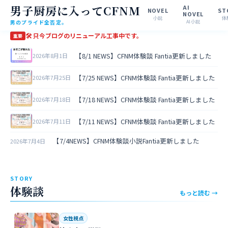
男子厨房に入ってCFNM
AI
NOVEL
ST
NOVEL
小説
体
男のプライド全否定。
AI小説
🛠 只今ブログのリニューアル工事中です。
重要
【8/1 NEWS】CFNM体験談 Fantia更新しました
2026年8月1日
【7/25 NEWS】CFNM体験談 Fantia更新しました
2026年7月25日
【7/18 NEWS】CFNM体験談 Fantia更新しました
2026年7月18日
【7/11 NEWS】CFNM体験談 Fantia更新しました
2026年7月11日
【7/4NEWS】CFNM体験談小説Fantia更新しました
2026年7月4日
STORY
体験談
もっと読む →
女性視点