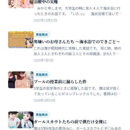
治療中の災難
みかと申します。大学生の時に友人４人で海水浴に行
ったときのお話です。 「いたっ」 海水浴場で泳いで
いたら、友人のしいなが空瓶で足を切っちゃったんで
2022年11月22日
す。 大した事なかったんだ…
男性視点
男嫌いのお母さんたち 〜海水浴でのできごと〜
これは僕が昭和時代に体験した実話です。 母と姉、姉の
友人２人とそれぞれの妹２人とその母親達、計9人で海
水浴に行きました。当時、僕はS学５年生で姉の美香はC
2026年7月5日
学１年生でした。 お母さん…
男性視点
プールの授業前に漏らした件
S学生の低学年のときに経験した話です。 僕は背が低く
て太っていることがコンプレックスでした。普段は引っ
込み思案で大人しい性格をしています。 ただ何でもよく
2026年5月30日
食べることが好きな子でした…
男性視点
ガールスカウトたちの前で僕だけ全裸に
僕はS学6年生の夏休みに、ガールスカウトと子◯も会の