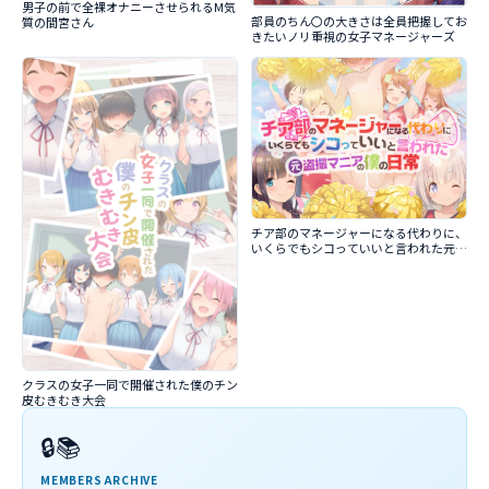
男子の前で全裸オナニーさせられるM気
部員のちん〇の大きさは全員把握してお
質の間宮さん
きたいノリ重視の女子マネージャーズ
チア部のマネージャーになる代わりに、
いくらでもシコっていいと言われた元盗
撮マニアの僕の日常
クラスの女子一同で開催された僕のチン
皮むきむき大会
🔒📚
MEMBERS ARCHIVE