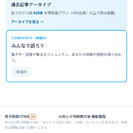
過去記事アーカイブ
旧ブログ小説
628
本
を喫茶店プラン（450会員）以上で読み放題。
アーカイブを見る →
COMMUNITY（準備中）
みんなで語ろう
書き手・読者が集まるコミュニティ。あなたの体験や感想を語り合お
う。
準備中
男子厨房CFNM
お知らせ
特典案内
🛠 機能履歴
18+
©
2026
男子厨房CFNM ／ 当サイトは成人向け（18禁）コンテンツを含みます。未成
年の閲覧は固くお断りします。