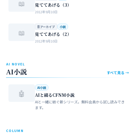
📖
見ててあげる（3）
2012年9月10日
🗄 アーカイブ
小説
📖
見ててあげる（2）
2012年9月10日
AI NOVEL
AI小説
すべて見る →
AI小説
🤖
AIと綴るCFNM小説
AIと一緒に紡ぐ新シリーズ。無料会員から試し読みでき
ます。
COLUMN