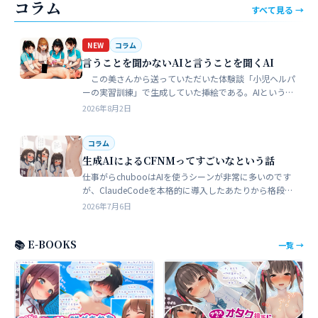
コラム
すべて見る →
NEW
コラム
言うことを聞かないAIと言うことを聞くAI
この美さんから送っていただいた体験談「小児ヘルパ
ーの実習訓練」で生成していた挿絵である。AIというの
は、どうしても細部が苦手でトークンを積まずにやれる
2026年8月2日
のはここらが限界だろう。そこ…
コラム
生成AIによるCFNMってすごいなという話
仕事がらchubooはAIを使うシーンが非常に多いのです
が、ClaudeCodeを本格的に導入したあたりから格段に
やれることが多くなった。昔からときどき思うことがあ
2026年7月6日
る。従業員が全部…
📚 E-BOOKS
一覧 →