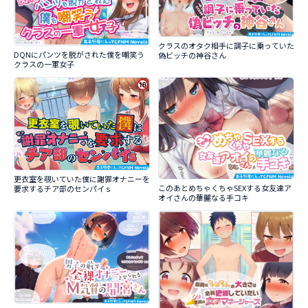
クラスのオタク相手に調子に乗っていた
DQNにパンツを脱がされた僕を嘲笑う
偽ビッチの神谷さん
クラスの一軍女子
更衣室を覗いていた僕に謝罪オナニーを
このあとめちゃくちゃSEXする女友達ア
要求するチア部のセンパイｓ
オイさんの華麗なる手コキ