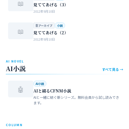
📖
見ててあげる（3）
2012年9月10日
🗄 アーカイブ
小説
📖
見ててあげる（2）
2012年9月10日
AI NOVEL
AI小説
すべて見る →
AI小説
🤖
AIと綴るCFNM小説
AIと一緒に紡ぐ新シリーズ。無料会員から試し読みでき
ます。
COLUMN