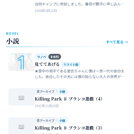
合同キャンプに参加しました。毒母が勝手に申し込んだ
強制的なイベントでした。まったく乗り気がしません。
2026年5月23日
近所のガールスカウトのママ…
NOVEL
小説
すべて見る →
ラノベ
🔒 有料
見ててあげる
リライト版
★意中の相手である愛衣ちゃんに僕は一世一代の告白を
した。告白したその先には僕の知らない大人の世界が待
っていた。僕だけが知らない女性の間でまかり通ってい
る常識。。。…
🗄 アーカイブ
小説
📖
Killing Park Ⅱ ブランコ遊戯（4）
2012年11月20日
🗄 アーカイブ
小説
📖
Killing Park Ⅱ ブランコ遊戯（3）