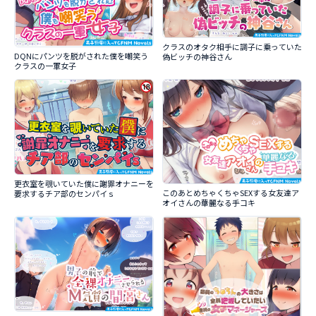
クラスのオタク相手に調子に乗っていた
DQNにパンツを脱がされた僕を嘲笑う
偽ビッチの神谷さん
クラスの一軍女子
更衣室を覗いていた僕に謝罪オナニーを
このあとめちゃくちゃSEXする女友達ア
要求するチア部のセンパイｓ
オイさんの華麗なる手コキ