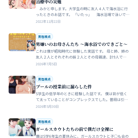
治療中の災難
みかと申します。大学生の時に友人４人で海水浴に行
ったときのお話です。 「いたっ」 海水浴場で泳いで
いたら、友人のしいなが空瓶で足を切っちゃったんで
2022年11月22日
す。 大した事なかったんだ…
男性視点
男嫌いのお母さんたち 〜海水浴でのできごと〜
これは僕が昭和時代に体験した実話です。 母と姉、姉の
友人２人とそれぞれの妹２人とその母親達、計9人で海
水浴に行きました。当時、僕はS学５年生で姉の美香はC
2026年7月5日
学１年生でした。 お母さん…
男性視点
プールの授業前に漏らした件
S学生の低学年のときに経験した話です。 僕は背が低く
て太っていることがコンプレックスでした。普段は引っ
込み思案で大人しい性格をしています。 ただ何でもよく
2026年5月30日
食べることが好きな子でした…
男性視点
ガールスカウトたちの前で僕だけ全裸に
僕はS学6年生の夏休みに、ガールスカウトと子◯も会の