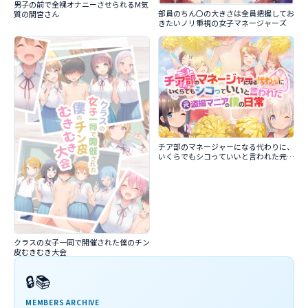
男子の前で全裸オナニーさせられるM気
部員のちん〇の大きさは全員把握してお
質の間宮さん
きたいノリ重視の女子マネージャーズ
チア部のマネージャーになる代わりに、
いくらでもシコっていいと言われた元盗
撮マニアの僕の日常
クラスの女子一同で開催された僕のチン
皮むきむき大会
🔒📚
MEMBERS ARCHIVE