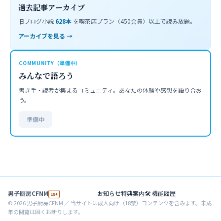
過去記事アーカイブ
旧ブログ小説
628
本
を喫茶店プラン（450会員）以上で読み放題。
アーカイブを見る →
COMMUNITY（準備中）
みんなで語ろう
書き手・読者が集まるコミュニティ。あなたの体験や感想を語り合お
う。
準備中
男子厨房CFNM
お知らせ
特典案内
🛠 機能履歴
18+
©
2026
男子厨房CFNM ／ 当サイトは成人向け（18禁）コンテンツを含みます。未成
年の閲覧は固くお断りします。