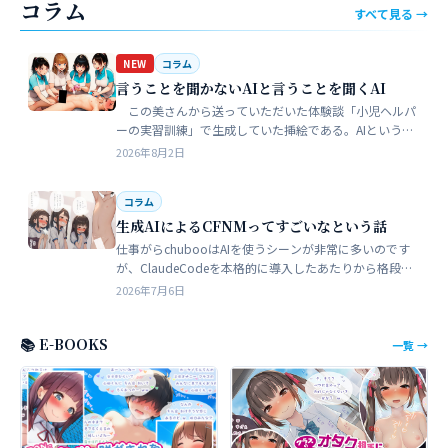
コラム
すべて見る →
NEW
コラム
言うことを聞かないAIと言うことを聞くAI
この美さんから送っていただいた体験談「小児ヘルパ
ーの実習訓練」で生成していた挿絵である。AIというの
は、どうしても細部が苦手でトークンを積まずにやれる
2026年8月2日
のはここらが限界だろう。そこ…
コラム
生成AIによるCFNMってすごいなという話
仕事がらchubooはAIを使うシーンが非常に多いのです
が、ClaudeCodeを本格的に導入したあたりから格段に
やれることが多くなった。昔からときどき思うことがあ
2026年7月6日
る。従業員が全部…
📚 E-BOOKS
一覧 →