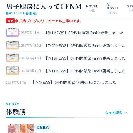
男子厨房に入ってCFNM
AI
NOVEL
ST
NOVEL
小説
体
男のプライド全否定。
AI小説
🛠 只今ブログのリニューアル工事中です。
重要
【8/1 NEWS】CFNM体験談 Fantia更新しました
2026年8月1日
【7/25 NEWS】CFNM体験談 Fantia更新しました
2026年7月25日
【7/18 NEWS】CFNM体験談 Fantia更新しました
2026年7月18日
【7/11 NEWS】CFNM体験談 Fantia更新しました
2026年7月11日
【7/4NEWS】CFNM体験談小説Fantia更新しました
2026年7月4日
STORY
体験談
もっと読む →
女性視点