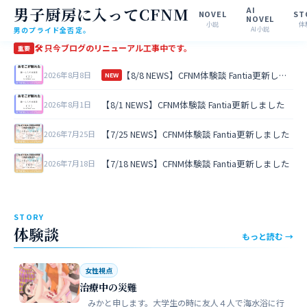
男子厨房に入ってCFNM
AI
NOVEL
ST
NOVEL
小説
体
男のプライド全否定。
AI小説
🛠 只今ブログのリニューアル工事中です。
重要
【8/8 NEWS】CFNM体験談 Fantia更新しました
2026年8月8日
NEW
【8/1 NEWS】CFNM体験談 Fantia更新しました
2026年8月1日
【7/25 NEWS】CFNM体験談 Fantia更新しました
2026年7月25日
【7/18 NEWS】CFNM体験談 Fantia更新しました
2026年7月18日
STORY
体験談
もっと読む →
女性視点
治療中の災難
みかと申します。大学生の時に友人４人で海水浴に行