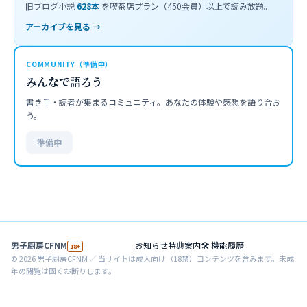
旧ブログ小説
628
本
を喫茶店プラン（450会員）以上で読み放題。
アーカイブを見る →
COMMUNITY（準備中）
みんなで語ろう
書き手・読者が集まるコミュニティ。あなたの体験や感想を語り合お
う。
準備中
男子厨房CFNM
お知らせ
特典案内
🛠 機能履歴
18+
©
2026
男子厨房CFNM ／ 当サイトは成人向け（18禁）コンテンツを含みます。未成
年の閲覧は固くお断りします。