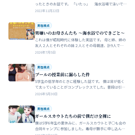
ったときのお話です。 「いたっ」 海水浴場で泳いで
いたら、友人のしいなが空瓶で足を切っちゃったんで
2022年11月22日
す。 大した事なかったんだ…
男性視点
男嫌いのお母さんたち 〜海水浴でのできごと〜
これは僕が昭和時代に体験した実話です。 母と姉、姉の
友人２人とそれぞれの妹２人とその母親達、計9人で海
水浴に行きました。当時、僕はS学５年生で姉の美香はC
2026年7月5日
学１年生でした。 お母さん…
男性視点
プールの授業前に漏らした件
S学生の低学年のときに経験した話です。 僕は背が低く
て太っていることがコンプレックスでした。普段は引っ
込み思案で大人しい性格をしています。 ただ何でもよく
2026年5月30日
食べることが好きな子でした…
男性視点
ガールスカウトたちの前で僕だけ全裸に
僕はS学6年生の夏休みに、ガールスカウトと子◯も会の
合同キャンプに参加しました。毒母が勝手に申し込んだ
強制的なイベントでした。まったく乗り気がしません。