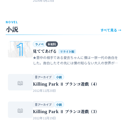
2026年5月23日
近所のガールスカウトのママ…
NOVEL
小説
すべて見る →
ラノベ
🔒 有料
見ててあげる
リライト版
★意中の相手である愛衣ちゃんに僕は一世一代の告白を
した。告白したその先には僕の知らない大人の世界が待
っていた。僕だけが知らない女性の間でまかり通ってい
る常識。。。…
🗄 アーカイブ
小説
📖
Killing Park Ⅱ ブランコ遊戯（4）
2012年11月20日
🗄 アーカイブ
小説
📖
Killing Park Ⅱ ブランコ遊戯（3）
2012年11月19日