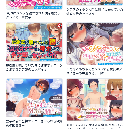
クラスのオタク相手に調子に乗っていた
DQNにパンツを脱がされた僕を嘲笑う
偽ビッチの神谷さん
クラスの一軍女子
更衣室を覗いていた僕に謝罪オナニーを
このあとめちゃくちゃSEXする女友達ア
要求するチア部のセンパイｓ
オイさんの華麗なる手コキ
男子の前で全裸オナニーさせられるM気
部員のちん〇の大きさは全員把握してお
質の間宮さん
きたいノリ重視の女子マネージャーズ