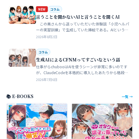
NEW
コラム
言うことを聞かないAIと言うことを聞くAI
この美さんから送っていただいた体験談「小児ヘルパ
ーの実習訓練」で生成していた挿絵である。AIというの
は、どうしても細部が苦手でトークンを積まずにやれる
2026年8月2日
のはここらが限界だろう。そこ…
コラム
生成AIによるCFNMってすごいなという話
仕事がらchubooはAIを使うシーンが非常に多いのです
が、ClaudeCodeを本格的に導入したあたりから格段に
やれることが多くなった。昔からときどき思うことがあ
2026年7月6日
る。従業員が全部…
📚 E-BOOKS
一覧 →