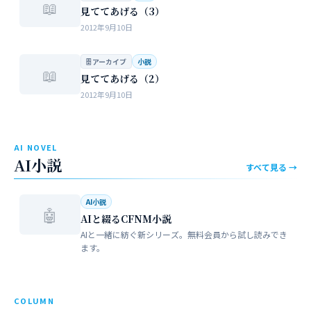
📖
見ててあげる（3）
2012年9月10日
🗄 アーカイブ
小説
📖
見ててあげる（2）
2012年9月10日
AI NOVEL
AI小説
すべて見る →
AI小説
🤖
AIと綴るCFNM小説
AIと一緒に紡ぐ新シリーズ。無料会員から試し読みでき
ます。
COLUMN