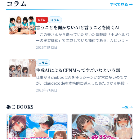
コラム
すべて見る →
NEW
コラム
言うことを聞かないAIと言うことを聞くAI
この美さんから送っていただいた体験談「小児ヘルパ
ーの実習訓練」で生成していた挿絵である。AIというの
は、どうしても細部が苦手でトークンを積まずにやれる
2026年8月2日
のはここらが限界だろう。そこ…
コラム
生成AIによるCFNMってすごいなという話
仕事がらchubooはAIを使うシーンが非常に多いのです
が、ClaudeCodeを本格的に導入したあたりから格段に
やれることが多くなった。昔からときどき思うことがあ
2026年7月6日
る。従業員が全部…
📚 E-BOOKS
一覧 →