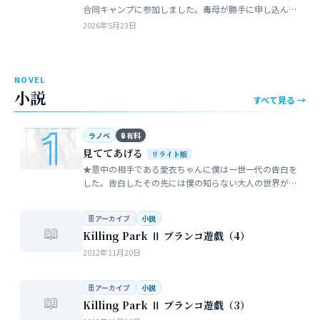
合同キャンプに参加しました。毒母が勝手に申し込んだ
強制的なイベントでした。まったく乗り気がしません。
2026年5月23日
近所のガールスカウトのママ…
NOVEL
小説
すべて見る →
ラノベ
🔒 有料
見ててあげる
リライト版
★意中の相手である愛衣ちゃんに僕は一世一代の告白を
した。告白したその先には僕の知らない大人の世界が待
っていた。僕だけが知らない女性の間でまかり通ってい
る常識。。。…
🗄 アーカイブ
小説
📖
Killing Park Ⅱ ブランコ遊戯（4）
2012年11月20日
🗄 アーカイブ
小説
📖
Killing Park Ⅱ ブランコ遊戯（3）