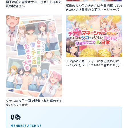
男子の前で全裸オナニーさせられるM気
部員のちん〇の大きさは全員把握してお
質の間宮さん
きたいノリ重視の女子マネージャーズ
チア部のマネージャーになる代わりに、
いくらでもシコっていいと言われた元盗
撮マニアの僕の日常
クラスの女子一同で開催された僕のチン
皮むきむき大会
🔒📚
MEMBERS ARCHIVE