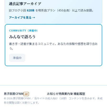
過去記事アーカイブ
旧ブログ小説
628
本
を喫茶店プラン（450会員）以上で読み放題。
アーカイブを見る →
COMMUNITY（準備中）
みんなで語ろう
書き手・読者が集まるコミュニティ。あなたの体験や感想を語り合お
う。
準備中
男子厨房CFNM
お知らせ
特典案内
🛠 機能履歴
18+
©
2026
男子厨房CFNM ／ 当サイトは成人向け（18禁）コンテンツを含みます。未成
年の閲覧は固くお断りします。