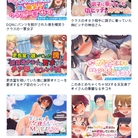
クラスのオタク相手に調子に乗っていた
DQNにパンツを脱がされた僕を嘲笑う
偽ビッチの神谷さん
クラスの一軍女子
更衣室を覗いていた僕に謝罪オナニーを
このあとめちゃくちゃSEXする女友達ア
要求するチア部のセンパイｓ
オイさんの華麗なる手コキ