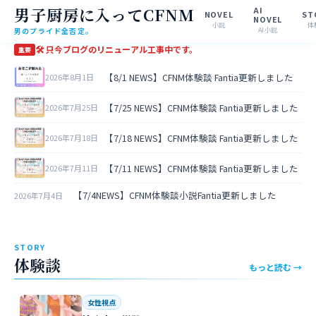
男子厨房に入ってCFNM
AI
NOVEL
ST
NOVEL
小説
体
男のプライド全否定。
AI小説
🛠 只今ブログのリニューアル工事中です。
重要
【8/1 NEWS】CFNM体験談 Fantia更新しました
2026年8月1日
【7/25 NEWS】CFNM体験談 Fantia更新しました
2026年7月25日
【7/18 NEWS】CFNM体験談 Fantia更新しました
2026年7月18日
【7/11 NEWS】CFNM体験談 Fantia更新しました
2026年7月11日
【7/4NEWS】CFNM体験談小説Fantia更新しました
2026年7月4日
STORY
体験談
もっと読む →
女性視点