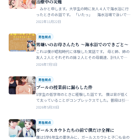
治療中の災難
みかと申します。大学生の時に友人４人で海水浴に行
ったときのお話です。 「いたっ」 海水浴場で泳いで
いたら、友人のしいなが空瓶で足を切っちゃったんで
2022年11月22日
す。 大した事なかったんだ…
男性視点
男嫌いのお母さんたち 〜海水浴でのできごと〜
これは僕が昭和時代に体験した実話です。 母と姉、姉の
友人２人とそれぞれの妹２人とその母親達、計9人で海
水浴に行きました。当時、僕はS学５年生で姉の美香はC
2026年7月5日
学１年生でした。 お母さん…
男性視点
プールの授業前に漏らした件
S学生の低学年のときに経験した話です。 僕は背が低く
て太っていることがコンプレックスでした。普段は引っ
込み思案で大人しい性格をしています。 ただ何でもよく
2026年5月30日
食べることが好きな子でした…
男性視点
ガールスカウトたちの前で僕だけ全裸に
僕はS学6年生の夏休みに、ガールスカウトと子◯も会の