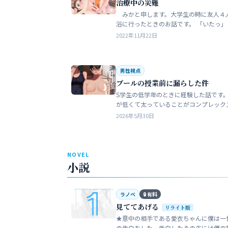
治療中の災難
みかと申します。大学生の時に友人４
浴に行ったときのお話です。 「いたっ」 海水
浴場で泳いでいたら、友人のしいなが空
2022年11月22日
を切っちゃったんです。 大した事なか
だ…
男性視点
プールの授業前に漏らした件
S学生の低学年のときに経験した話です。
が低くて太っていることがコンプレック
た。普段は引っ込み思案で大人しい性格
2026年5月30日
います。 ただ何でもよく食べることが好
でした…
NOVEL
小説
ラノベ
🔒 有料
見ててあげる
リライト版
★意中の相手である愛衣ちゃんに僕は一
の告白をした。告白したその先には僕の