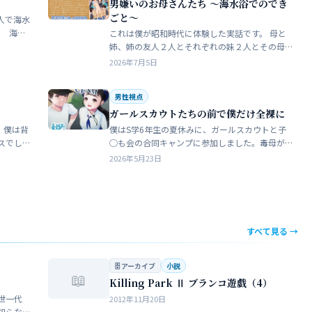
男嫌いのお母さんたち 〜海水浴でのでき
ごと〜
人で海水
これは僕が昭和時代に体験した実話です。 母と
瓶で足
姉、姉の友人２人とそれぞれの妹２人とその母
ったん
親達、計9人で海水浴に行きました。当時、僕は
2026年7月5日
S学５年生で姉の美香はC学１年生でした。 お母
さん…
男性視点
ガールスカウトたちの前で僕だけ全裸に
 僕は背
僕はS学6年生の夏休みに、ガールスカウトと子
スでし
◯も会の合同キャンプに参加しました。毒母が
をして
勝手に申し込んだ強制的なイベントでした。ま
2026年5月23日
きな子
ったく乗り気がしません。 近所のガールスカウ
トのママ…
すべて見る →
🗄 アーカイブ
小説
📖
Killing Park Ⅱ ブランコ遊戯（4）
世一代
2012年11月20日
知らな