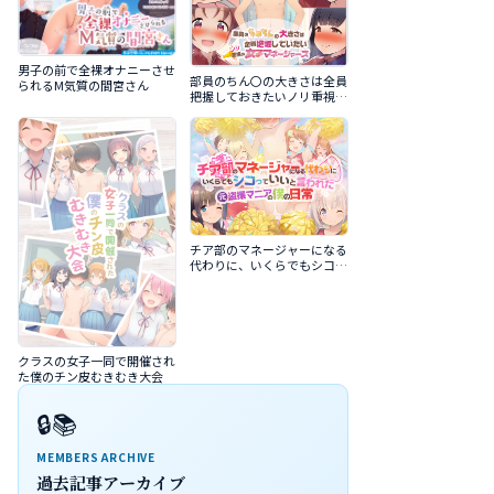
男子の前で全裸オナニーさせ
部員のちん〇の大きさは全員
られるM気質の間宮さん
把握しておきたいノリ重視の
女子マネージャーズ
チア部のマネージャーになる
代わりに、いくらでもシコっ
ていいと言われた元盗撮マニ
アの僕の日常
クラスの女子一同で開催され
た僕のチン皮むきむき大会
🔒📚
MEMBERS ARCHIVE
過去記事アーカイブ