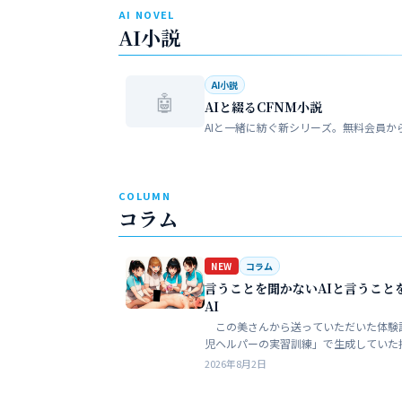
AI NOVEL
AI小説
AI小説
🤖
AIと綴るCFNM小説
AIと一緒に紡ぐ新シリーズ。無料会員か
COLUMN
コラム
NEW
コラム
言うことを聞かないAIと言うこと
AI
この美さんから送っていただいた体験
児ヘルパーの実習訓練」で生成していた
ある。AIというのは、どうしても細部が
2026年8月2日
ークンを積まずにやれるのはここらが限
う。そこ…