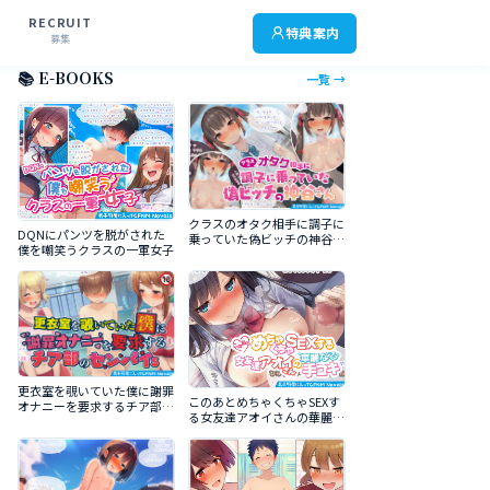
RECRUIT
特典案内
募集
📚 E-BOOKS
一覧 →
クラスのオタク相手に調子に
DQNにパンツを脱がされた
乗っていた偽ビッチの神谷さ
僕を嘲笑うクラスの一軍女子
ん
更衣室を覗いていた僕に謝罪
このあとめちゃくちゃSEXす
オナニーを要求するチア部の
る女友達アオイさんの華麗な
センパイｓ
る手コキ