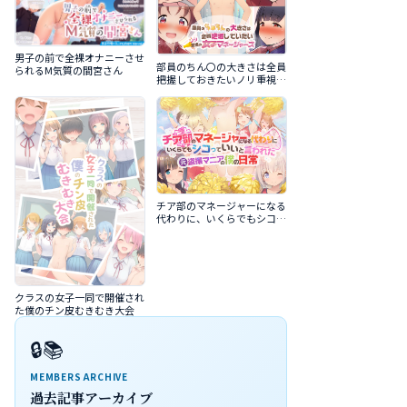
男子の前で全裸オナニーさせ
部員のちん〇の大きさは全員
られるM気質の間宮さん
把握しておきたいノリ重視の
女子マネージャーズ
チア部のマネージャーになる
代わりに、いくらでもシコっ
ていいと言われた元盗撮マニ
アの僕の日常
クラスの女子一同で開催され
た僕のチン皮むきむき大会
🔒📚
MEMBERS ARCHIVE
過去記事アーカイブ