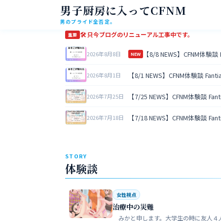
男子厨房に入ってCFNM
男のプライド全否定。
🛠 只今ブログのリニューアル工事中です。
重要
【8/8 NEWS】CFNM体験談
2026年8月8日
NEW
【8/1 NEWS】CFNM体験談 Fan
2026年8月1日
【7/25 NEWS】CFNM体験談 Fa
2026年7月25日
【7/18 NEWS】CFNM体験談 Fa
2026年7月18日
STORY
体験談
女性視点
治療中の災難
みかと申します。大学生の時に友人４