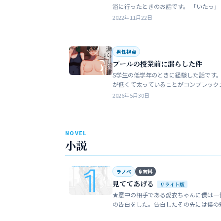
浴に行ったときのお話です。 「いたっ」 海水
浴場で泳いでいたら、友人のしいなが空
2022年11月22日
を切っちゃったんです。 大した事なか
だ…
男性視点
プールの授業前に漏らした件
S学生の低学年のときに経験した話です。
が低くて太っていることがコンプレック
た。普段は引っ込み思案で大人しい性格
2026年5月30日
います。 ただ何でもよく食べることが好
でした…
NOVEL
小説
ラノベ
🔒 有料
見ててあげる
リライト版
★意中の相手である愛衣ちゃんに僕は一
の告白をした。告白したその先には僕の
い大人の世界が待っていた。僕だけが知