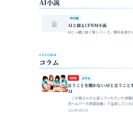
AI小説
AI小説
🤖
AIと綴るCFNM小説
AIと一緒に紡ぐ新シリーズ。無料会員か
COLUMN
コラム
NEW
コラム
言うことを聞かないAIと言うこと
AI
この美さんから送っていただいた体験
児ヘルパーの実習訓練」で生成していた
ある。AIというのは、どうしても細部が
2026年8月2日
ークンを積まずにやれるのはここらが限
う。そこ…