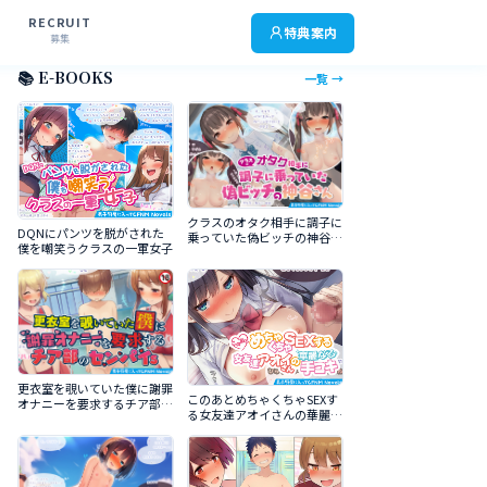
RECRUIT
特典案内
募集
📚 E-BOOKS
一覧 →
クラスのオタク相手に調子に
DQNにパンツを脱がされた
乗っていた偽ビッチの神谷さ
僕を嘲笑うクラスの一軍女子
ん
更衣室を覗いていた僕に謝罪
このあとめちゃくちゃSEXす
オナニーを要求するチア部の
る女友達アオイさんの華麗な
センパイｓ
る手コキ