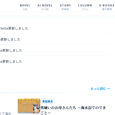
NOVEL
AI NOVEL
STORY
COLUMN
E-BOOKS
小説
AI小説
体験談
コラム
電子書籍
 Fantia更新しました
tia更新しました
ntia更新しました
ntia更新しました
もっと読む →
男性視点
男嫌いのお母さんたち 〜海水浴でのでき
ごと〜
人で海水