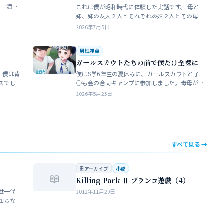
これは僕が昭和時代に体験した実話です。 母と
瓶で足
姉、姉の友人２人とそれぞれの妹２人とその母
ったん
親達、計9人で海水浴に行きました。当時、僕は
2026年7月5日
S学５年生で姉の美香はC学１年生でした。 お母
さん…
男性視点
ガールスカウトたちの前で僕だけ全裸に
 僕は背
僕はS学6年生の夏休みに、ガールスカウトと子
スでし
◯も会の合同キャンプに参加しました。毒母が
をして
勝手に申し込んだ強制的なイベントでした。ま
2026年5月23日
きな子
ったく乗り気がしません。 近所のガールスカウ
トのママ…
すべて見る →
🗄 アーカイブ
小説
📖
Killing Park Ⅱ ブランコ遊戯（4）
世一代
2012年11月20日
知らな
らない