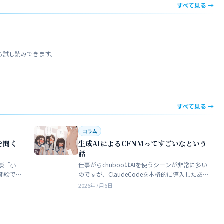
すべて見る →
ら試し読みできます。
すべて見る →
コラム
を聞く
生成AIによるCFNMってすごいなという
話
談「小
仕事がらchubooはAIを使うシーンが非常に多い
挿絵で
のですが、ClaudeCodeを本格的に導入したあた
苦手でト
りから格段にやれることが多くなった。昔から
2026年7月6日
界だろ
ときどき思うことがある。従業員が全部…