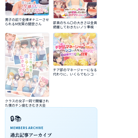
男子の前で全裸オナニーさせ
部員のちん〇の大きさは全員
られるM気質の間宮さん
把握しておきたいノリ重視の
女子マネージャーズ
チア部のマネージャーになる
代わりに、いくらでもシコっ
ていいと言われた元盗撮マニ
アの僕の日常
クラスの女子一同で開催され
た僕のチン皮むきむき大会
🔒📚
MEMBERS ARCHIVE
過去記事アーカイブ