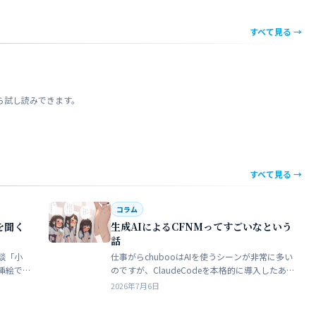
すべて見る →
ら試し読みできます。
すべて見る →
コラム
を聞く
生成AIによるCFNMってすごいなという
話
談「小
仕事がらchubooはAIを使うシーンが非常に多い
挿絵で
のですが、ClaudeCodeを本格的に導入したあた
苦手でト
りから格段にやれることが多くなった。昔から
2026年7月6日
界だろ
ときどき思うことがある。従業員が全部…