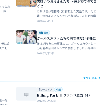
男嫌いのお母さんたち 〜海水浴でのでき
ごと〜
人で海水
これは僕が昭和時代に体験した実話です。 母と
瓶で足
姉、姉の友人２人とそれぞれの妹２人とその母
ったん
親達、計9人で海水浴に行きました。当時、僕は
2026年7月5日
S学５年生で姉の美香はC学１年生でした。 お母
さん…
男性視点
ガールスカウトたちの前で僕だけ全裸に
 僕は背
僕はS学6年生の夏休みに、ガールスカウトと子
スでし
◯も会の合同キャンプに参加しました。毒母が
をして
勝手に申し込んだ強制的なイベントでした。ま
2026年5月23日
きな子
ったく乗り気がしません。 近所のガールスカウ
トのママ…
すべて見る →
🗄 アーカイブ
小説
📖
Killing Park Ⅱ ブランコ遊戯（4）
世一代
2012年11月20日
知らな