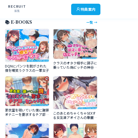
RECRUIT
特典案内
募集
📚 E-BOOKS
一覧 →
クラスのオタク相手に調子に
DQNにパンツを脱がされた
乗っていた偽ビッチの神谷さ
僕を嘲笑うクラスの一軍女子
ん
更衣室を覗いていた僕に謝罪
このあとめちゃくちゃSEXす
オナニーを要求するチア部の
る女友達アオイさんの華麗な
センパイｓ
る手コキ