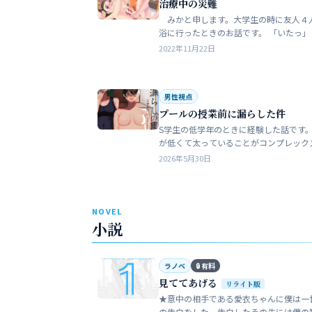
治療中の災難
みかと申します。大学生の時に友人４
浴に行ったときのお話です。 「いたっ」 海水
浴場で泳いでいたら、友人のしいなが空
2022年11月22日
を切っちゃったんです。 大した事なか
だ…
男性視点
プールの授業前に漏らした件
S学生の低学年のときに経験した話です。
が低くて太っていることがコンプレック
た。普段は引っ込み思案で大人しい性格
2026年5月30日
います。 ただ何でもよく食べることが好
でした…
NOVEL
小説
ラノベ
🔒 有料
見ててあげる
リライト版
★意中の相手である愛衣ちゃんに僕は一
の告白をした。告白したその先には僕の