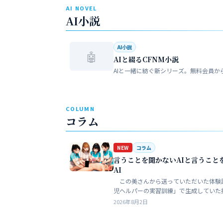
AI NOVEL
AI小説
AI小説
🤖
AIと綴るCFNM小説
AIと一緒に紡ぐ新シリーズ。無料会員か
COLUMN
コラム
NEW
コラム
言うことを聞かないAIと言うこと
AI
この美さんから送っていただいた体験
児ヘルパーの実習訓練」で生成していた
ある。AIというのは、どうしても細部が
2026年8月2日
ークンを積まずにやれるのはここらが限
う。そこ…