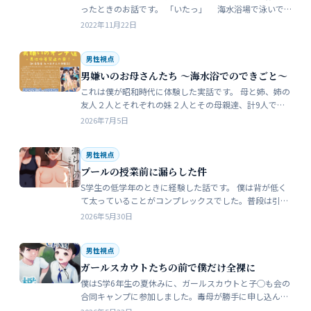
ったときのお話です。 「いたっ」 海水浴場で泳いで
いたら、友人のしいなが空瓶で足を切っちゃったんで
2022年11月22日
す。 大した事なかったんだ…
男性視点
男嫌いのお母さんたち 〜海水浴でのできごと〜
これは僕が昭和時代に体験した実話です。 母と姉、姉の
友人２人とそれぞれの妹２人とその母親達、計9人で海
水浴に行きました。当時、僕はS学５年生で姉の美香はC
2026年7月5日
学１年生でした。 お母さん…
男性視点
プールの授業前に漏らした件
S学生の低学年のときに経験した話です。 僕は背が低く
て太っていることがコンプレックスでした。普段は引っ
込み思案で大人しい性格をしています。 ただ何でもよく
2026年5月30日
食べることが好きな子でした…
男性視点
ガールスカウトたちの前で僕だけ全裸に
僕はS学6年生の夏休みに、ガールスカウトと子◯も会の
合同キャンプに参加しました。毒母が勝手に申し込んだ
強制的なイベントでした。まったく乗り気がしません。