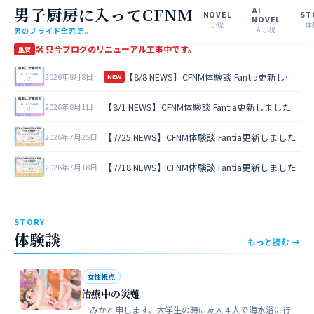
男子厨房に入ってCFNM
AI
NOVEL
ST
NOVEL
小説
体
男のプライド全否定。
AI小説
🛠 只今ブログのリニューアル工事中です。
重要
【8/8 NEWS】CFNM体験談 Fantia更新しました
2026年8月8日
NEW
【8/1 NEWS】CFNM体験談 Fantia更新しました
2026年8月1日
【7/25 NEWS】CFNM体験談 Fantia更新しました
2026年7月25日
【7/18 NEWS】CFNM体験談 Fantia更新しました
2026年7月18日
STORY
体験談
もっと読む →
女性視点
治療中の災難
みかと申します。大学生の時に友人４人で海水浴に行