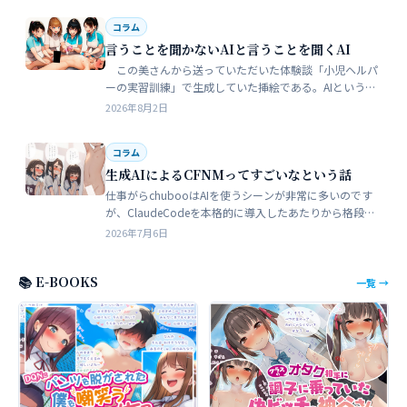
コラム
言うことを聞かないAIと言うことを聞くAI
この美さんから送っていただいた体験談「小児ヘルパ
ーの実習訓練」で生成していた挿絵である。AIというの
は、どうしても細部が苦手でトークンを積まずにやれる
2026年8月2日
のはここらが限界だろう。そこ…
コラム
生成AIによるCFNMってすごいなという話
仕事がらchubooはAIを使うシーンが非常に多いのです
が、ClaudeCodeを本格的に導入したあたりから格段に
やれることが多くなった。昔からときどき思うことがあ
2026年7月6日
る。従業員が全部…
📚 E-BOOKS
一覧 →