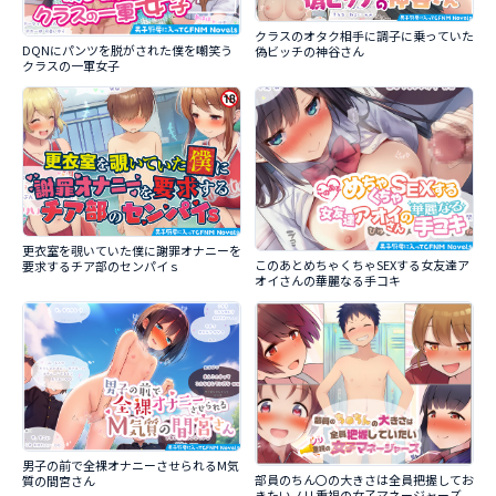
クラスのオタク相手に調子に乗っていた
DQNにパンツを脱がされた僕を嘲笑う
偽ビッチの神谷さん
クラスの一軍女子
更衣室を覗いていた僕に謝罪オナニーを
このあとめちゃくちゃSEXする女友達ア
要求するチア部のセンパイｓ
オイさんの華麗なる手コキ
男子の前で全裸オナニーさせられるM気
部員のちん〇の大きさは全員把握してお
質の間宮さん
きたいノリ重視の女子マネージャーズ