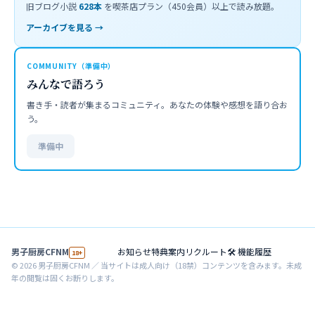
旧ブログ小説
628
本
を喫茶店プラン（450会員）以上で読み放題。
アーカイブを見る →
COMMUNITY（準備中）
みんなで語ろう
書き手・読者が集まるコミュニティ。あなたの体験や感想を語り合お
う。
準備中
男子厨房CFNM
お知らせ
特典案内
リクルート
🛠 機能履歴
18+
©
2026
男子厨房CFNM ／ 当サイトは成人向け（18禁）コンテンツを含みます。未成
年の閲覧は固くお断りします。