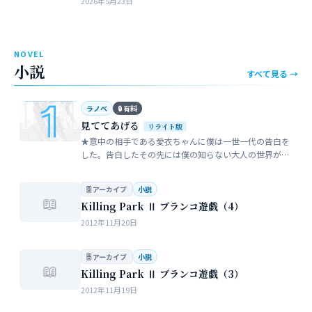
2026年5月23日
近所のガールスカウトのママ…
NOVEL
小説
すべて見る →
ラノベ
🔒 有料
見ててあげる
リライト版
★意中の相手である愛衣ちゃんに僕は一世一代の告白を
した。告白したその先には僕の知らない大人の世界が待
っていた。僕だけが知らない女性の間でまかり通ってい
る常識。。。…
🗄 アーカイブ
小説
📖
Killing Park Ⅱ ブランコ遊戯（4）
2012年11月20日
🗄 アーカイブ
小説
📖
Killing Park Ⅱ ブランコ遊戯（3）
2012年11月19日