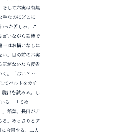
。そして六実は有無
な手なのにどこに
わった苦しみ、こ
は言いながら鉄棒で
健一はお構いなしに
ない。目の前の六実
る気がないなら反省
く。「おい？ …
してベルトをカチ
。脱出を試みる。し
ている。「てめ
！」稲葉、長田が非
ちる。あっさりとア
田に合図する。二人