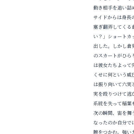
動き相手を追い詰
サイドからは身長
塞ぎ翻弄してくる
い？」ショートカ
出した。しかし倉
のスカートがひら
は彼女たちよって
くせに何という威
は振り向いて六実
実を殴りつけて逃
系統を失って稲葉
次の瞬間、宙を舞
なったのか自分で
腕をつかむ。強い