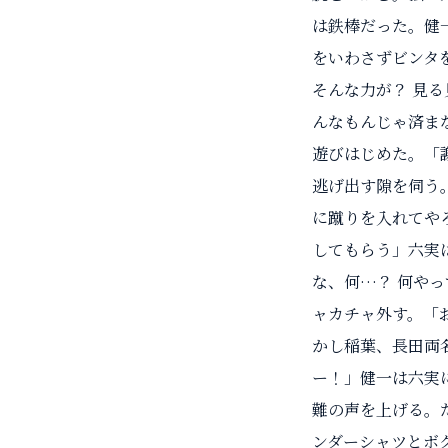
は鉄棒だった。健
をいわさずビンタ
そんな力が？ 見
んなもんじゃ済ま
遊びはじめた。「
逃げ出す隙を伺う
に蹴りを入れてや
してもらう」六実
な、何…？ 何や
ャカチャ外す。「
かし稲葉、長田両
ー！」健一は六実
難の声を上げる。
ンダーシャツとボ