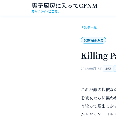
男子厨房に入ってCFNM
男のプライド全否定。
記事一覧
🔒
無料会員限定
Killing
2012年9月15日
小説
これが罪の代償な
を彼女たちに襲わ
り絞って脱出し走
たらどう？」「も