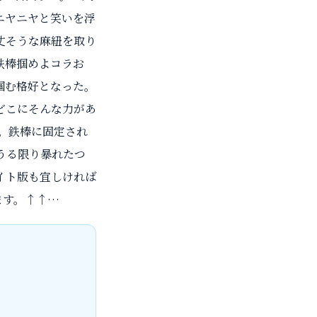
ニヤニヤと笑いを浮
丈そうな麻紐を取り
鉄棒掴めよコラお
掴む格好となった。
どこにそんな力があ
。鉄棒に固定され
うる限り暴れたつ
イト版も宜しければ
めます。↑↑
…