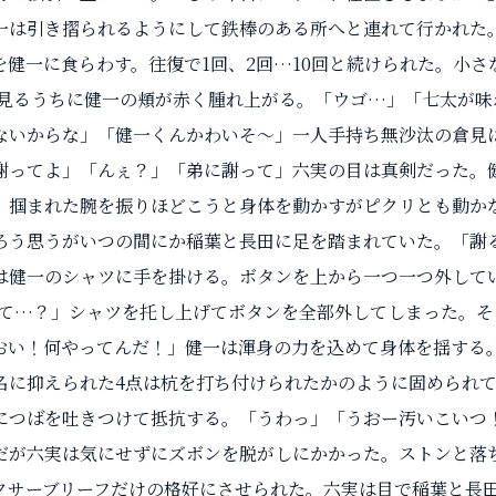
一は引き摺られるようにして鉄棒のある所へと連れて行かれた
を健一に食らわす。往復で1回、2回…10回と続けられた。小さ
る見るうちに健一の頬が赤く腫れ上がる。「ウゴ…」「七太が味
ないからな」「健一くんかわいそ～」一人手持ち無沙汰の倉見
謝ってよ」「んぇ？」「弟に謝って」六実の目は真剣だった。
。掴まれた腕を振りほどこうと身体を動かすがピクリとも動か
ろう思うがいつの間にか稲葉と長田に足を踏まれていた。「謝
は健一のシャツに手を掛ける。ボタンを上から一つ一つ外してい
って…？」シャツを托し上げてボタンを全部外してしまった。そ
おい！何やってんだ！」健一は渾身の力を込めて身体を揺する
名に抑えられた4点は杭を打ち付けられたかのように固められ
につばを吐きつけて抵抗する。「うわっ」「うおー汚いこいつ
だが六実は気にせずにズボンを脱がしにかかった。ストンと落
クサーブリーフだけの格好にさせられた。六実は目で稲葉と長