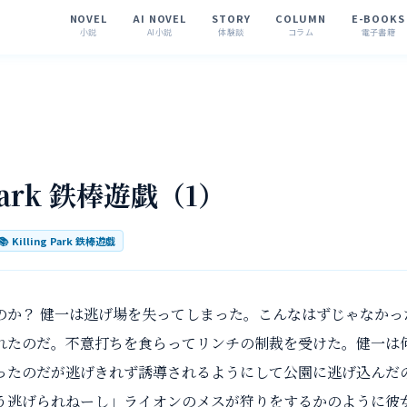
NOVEL
AI NOVEL
STORY
COLUMN
E-BOOKS
小説
AI小説
体験談
コラム
電子書籍
 Park 鉄棒遊戯（1）
📚
Killing Park 鉄棒遊戯
のか？ 健一は逃げ場を失ってしまった。こんなはずじゃなかっ
れたのだ。不意打ちを食らってリンチの制裁を受けた。健一は
ったのだが逃げきれず誘導されるようにして公園に逃げ込んだ
う逃げられねーし」ライオンのメスが狩りをするかのように彼