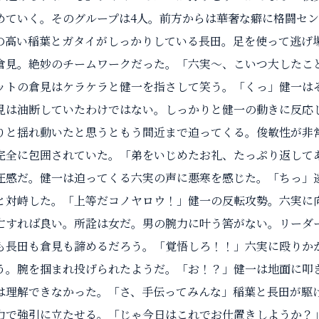
めていく。そのグループは4人。前方からは華奢な癖に格闘セ
の高い稲葉とガタイがしっかりしている長田。足を使って逃げ
倉見。絶妙のチームワークだった。「六実～、こいつ大したこ
ットの倉見はケラケラと健一を指さして笑う。「くっ」健一は
見は油断していたわけではない。しっかりと健一の動きに反応
りと揺れ動いたと思うともう間近まで迫ってくる。俊敏性が非
完全に包囲されていた。「弟をいじめたお礼、たっぷり返して
圧感だ。健一は迫ってくる六実の声に悪寒を感じた。「ちっ」
と対峙した。「上等だコノヤロウ！」健一の反転攻勢。六実に
亡すれば良い。所詮は女だ。男の腕力に叶う筈がない。リーダ
も長田も倉見も諦めるだろう。「覚悟しろ！！」六実に殴りか
う。腕を掴まれ投げられたようだ。「お！？」健一は地面に叩
は理解できなかった。「さ、手伝ってみんな」稲葉と長田が駆
力で強引に立たせる。「じゃ今日はこれでお仕置きしようか？