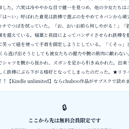
解した。六実は冷ややかな目で健一を見つめ、他の少女たちは
「は～い」呼ばれた倉見は鉄棒で遊ぶのをやめてカバンから頑
カチでつばを拭っていた。「お、おいお前ら何しやがる！」「
頭を超えている。稲葉と長田によってバンザイさせられ鉄棒を
に笑って紐を使って手首を固定しようとしている。「くそっ」
いくら逃げ出そうとしても彼女たちの握力や腕の筋肉に敵わない
でシャツを腕から抜かれ、ズボンを足から引きぬかれた。出来
しく鉄棒にぶら下がる格好となってしまったのだった。★リラ
【Kindle unlimited】ならchuboo作品がサブスクで読
🔒
ここから先は
無料会員限定
です