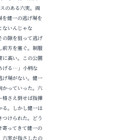
ンスのある六実。両
場を健一の逃げ場を
とないんじゃな
その隙を狙って逃げ
し前方を塞ぐ。制服
常に高い。この公園
あげる…」小柄な
逃げ場がない。健一
向かっていった。六
ー格さえ倒せば指揮
かる。しかし健一は
きつけられた。どう
け寄ってきて健一の
」六実が指さしたの