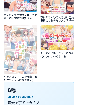
男子の前で全裸オナニーさせ
部員のちん〇の大きさは全員
られるM気質の間宮さん
把握しておきたいノリ重視の
女子マネージャーズ
チア部のマネージャーになる
代わりに、いくらでもシコっ
ていいと言われた元盗撮マニ
アの僕の日常
クラスの女子一同で開催され
た僕のチン皮むきむき大会
🔒📚
MEMBERS ARCHIVE
過去記事アーカイブ