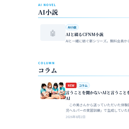
AI NOVEL
AI小説
AI小説
🤖
AIと綴るCFNM小説
AIと一緒に紡ぐ新シリーズ。無料会員か
COLUMN
コラム
NEW
コラム
言うことを聞かないAIと言うこと
AI
この美さんから送っていただいた体験
児ヘルパーの実習訓練」で生成していた
ある。AIというのは、どうしても細部が
2026年8月2日
ークンを積まずにやれるのはここらが限
う。そこ…