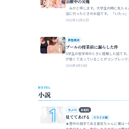
治療中の災難
みかと申します。大学生の時に友人４
浴に行ったときのお話です。 「いたっ」 海水
浴場で泳いでいたら、友人のしいなが空
2022年11月22日
を切っちゃったんです。 大した事なか
だ…
男性視点
プールの授業前に漏らした件
S学生の低学年のときに経験した話です。
が低くて太っていることがコンプレック
た。普段は引っ込み思案で大人しい性格
2026年5月30日
います。 ただ何でもよく食べることが好
でした…
NOVEL
小説
ラノベ
🔒 有料
見ててあげる
リライト版
★意中の相手である愛衣ちゃんに僕は一
の告白をした。告白したその先には僕の