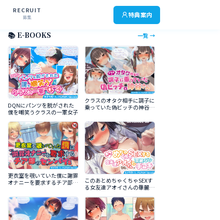
RECRUIT
特典案内
募集
📚 E-BOOKS
一覧 →
クラスのオタク相手に調子に
DQNにパンツを脱がされた
乗っていた偽ビッチの神谷さ
僕を嘲笑うクラスの一軍女子
ん
更衣室を覗いていた僕に謝罪
このあとめちゃくちゃSEXす
オナニーを要求するチア部の
る女友達アオイさんの華麗な
センパイｓ
る手コキ