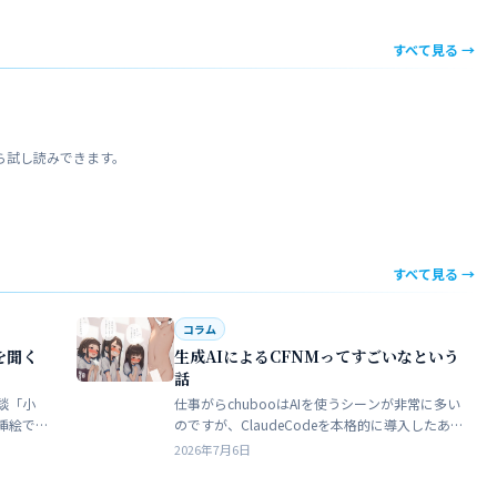
すべて見る →
ら試し読みできます。
すべて見る →
コラム
を聞く
生成AIによるCFNMってすごいなという
話
談「小
仕事がらchubooはAIを使うシーンが非常に多い
挿絵で
のですが、ClaudeCodeを本格的に導入したあた
苦手でト
りから格段にやれることが多くなった。昔から
2026年7月6日
界だろ
ときどき思うことがある。従業員が全部…