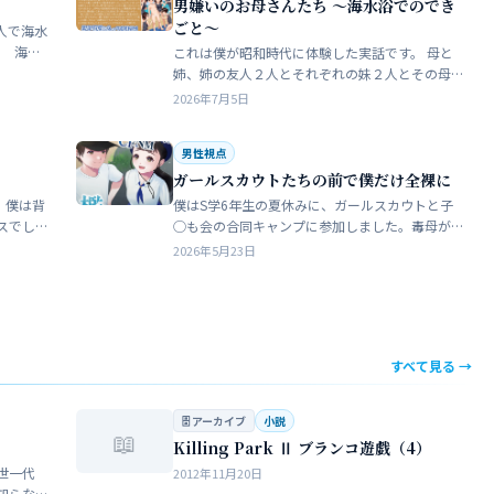
男嫌いのお母さんたち 〜海水浴でのでき
ごと〜
人で海水
これは僕が昭和時代に体験した実話です。 母と
瓶で足
姉、姉の友人２人とそれぞれの妹２人とその母
ったん
親達、計9人で海水浴に行きました。当時、僕は
2026年7月5日
S学５年生で姉の美香はC学１年生でした。 お母
さん…
男性視点
ガールスカウトたちの前で僕だけ全裸に
 僕は背
僕はS学6年生の夏休みに、ガールスカウトと子
スでし
◯も会の合同キャンプに参加しました。毒母が
をして
勝手に申し込んだ強制的なイベントでした。ま
2026年5月23日
きな子
ったく乗り気がしません。 近所のガールスカウ
トのママ…
すべて見る →
🗄 アーカイブ
小説
📖
Killing Park Ⅱ ブランコ遊戯（4）
世一代
2012年11月20日
知らな