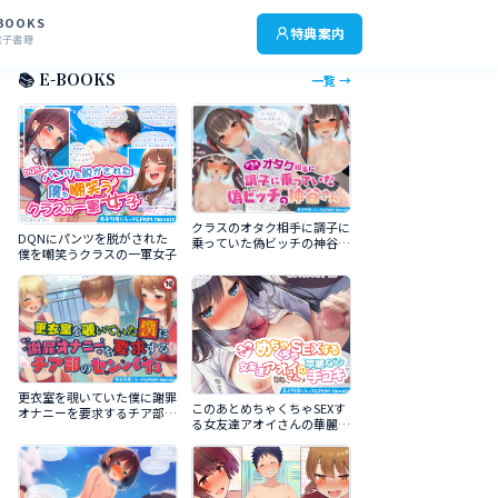
BOOKS
特典案内
電子書籍
📚 E-BOOKS
一覧 →
クラスのオタク相手に調子に
DQNにパンツを脱がされた
乗っていた偽ビッチの神谷さ
僕を嘲笑うクラスの一軍女子
ん
更衣室を覗いていた僕に謝罪
このあとめちゃくちゃSEXす
オナニーを要求するチア部の
る女友達アオイさんの華麗な
センパイｓ
る手コキ