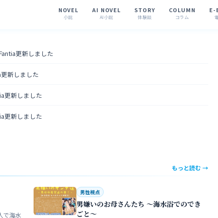
NOVEL
AI NOVEL
STORY
COLUMN
E-
小説
AI小説
体験談
コラム
 Fantia更新しました
tia更新しました
ntia更新しました
ntia更新しました
もっと読む →
男性視点
男嫌いのお母さんたち 〜海水浴でのでき
ごと〜
人で海水