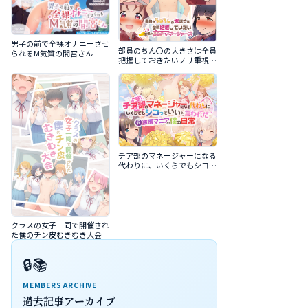
男子の前で全裸オナニーさせ
部員のちん〇の大きさは全員
られるM気質の間宮さん
把握しておきたいノリ重視の
女子マネージャーズ
チア部のマネージャーになる
代わりに、いくらでもシコっ
ていいと言われた元盗撮マニ
アの僕の日常
クラスの女子一同で開催され
た僕のチン皮むきむき大会
🔒📚
MEMBERS ARCHIVE
過去記事アーカイブ