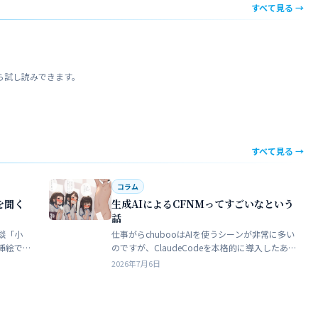
すべて見る →
ら試し読みできます。
すべて見る →
コラム
を聞く
生成AIによるCFNMってすごいなという
話
談「小
仕事がらchubooはAIを使うシーンが非常に多い
挿絵で
のですが、ClaudeCodeを本格的に導入したあた
苦手でト
りから格段にやれることが多くなった。昔から
2026年7月6日
界だろ
ときどき思うことがある。従業員が全部…