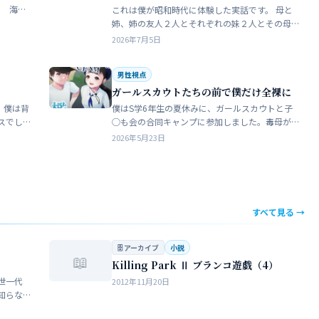
これは僕が昭和時代に体験した実話です。 母と
瓶で足
姉、姉の友人２人とそれぞれの妹２人とその母
ったん
親達、計9人で海水浴に行きました。当時、僕は
2026年7月5日
S学５年生で姉の美香はC学１年生でした。 お母
さん…
男性視点
ガールスカウトたちの前で僕だけ全裸に
 僕は背
僕はS学6年生の夏休みに、ガールスカウトと子
スでし
◯も会の合同キャンプに参加しました。毒母が
をして
勝手に申し込んだ強制的なイベントでした。ま
2026年5月23日
きな子
ったく乗り気がしません。 近所のガールスカウ
トのママ…
すべて見る →
🗄 アーカイブ
小説
📖
Killing Park Ⅱ ブランコ遊戯（4）
世一代
2012年11月20日
知らな
らない