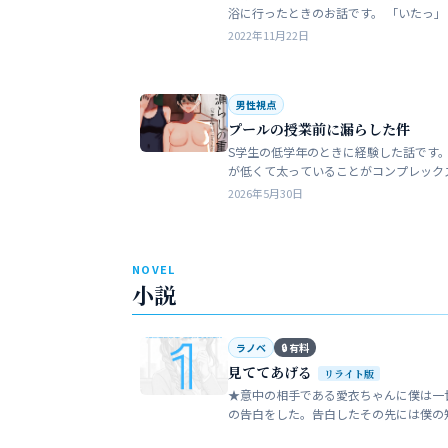
浴に行ったときのお話です。 「いたっ」 海水
浴場で泳いでいたら、友人のしいなが空
2022年11月22日
を切っちゃったんです。 大した事なか
だ…
男性視点
プールの授業前に漏らした件
S学生の低学年のときに経験した話です。
が低くて太っていることがコンプレック
た。普段は引っ込み思案で大人しい性格
2026年5月30日
います。 ただ何でもよく食べることが好
でした…
NOVEL
小説
ラノベ
🔒 有料
見ててあげる
リライト版
★意中の相手である愛衣ちゃんに僕は一
の告白をした。告白したその先には僕の
い大人の世界が待っていた。僕だけが知