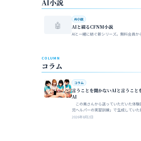
AI小説
AI小説
🤖
AIと綴るCFNM小説
AIと一緒に紡ぐ新シリーズ。無料会員か
COLUMN
コラム
コラム
言うことを聞かないAIと言うこと
AI
この美さんから送っていただいた体験
児ヘルパーの実習訓練」で生成していた
ある。AIというのは、どうしても細部が
2026年8月2日
ークンを積まずにやれるのはここらが限
う。そこ…