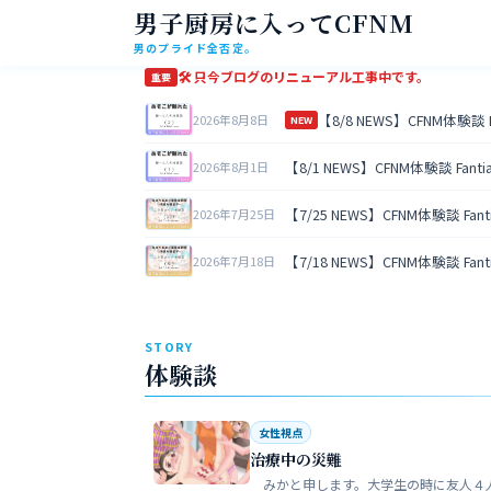
男子厨房に入ってCFNM
男のプライド全否定。
🛠 只今ブログのリニューアル工事中です。
重要
【8/8 NEWS】CFNM体験談
2026年8月8日
NEW
【8/1 NEWS】CFNM体験談 Fan
2026年8月1日
【7/25 NEWS】CFNM体験談 Fa
2026年7月25日
【7/18 NEWS】CFNM体験談 Fa
2026年7月18日
STORY
体験談
女性視点
治療中の災難
みかと申します。大学生の時に友人４