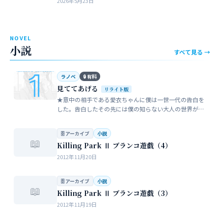
2026年5月23日
近所のガールスカウトのママ…
NOVEL
小説
すべて見る →
ラノベ
🔒 有料
見ててあげる
リライト版
★意中の相手である愛衣ちゃんに僕は一世一代の告白を
した。告白したその先には僕の知らない大人の世界が待
っていた。僕だけが知らない女性の間でまかり通ってい
る常識。。。…
🗄 アーカイブ
小説
📖
Killing Park Ⅱ ブランコ遊戯（4）
2012年11月20日
🗄 アーカイブ
小説
📖
Killing Park Ⅱ ブランコ遊戯（3）
2012年11月19日