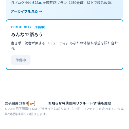
旧ブログ小説
628
本
を喫茶店プラン（450会員）以上で読み放題。
アーカイブを見る →
COMMUNITY（準備中）
みんなで語ろう
書き手・読者が集まるコミュニティ。あなたの体験や感想を語り合お
う。
準備中
男子厨房CFNM
お知らせ
特典案内
リクルート
🛠 機能履歴
18+
©
2026
男子厨房CFNM ／ 当サイトは成人向け（18禁）コンテンツを含みます。未成
年の閲覧は固くお断りします。