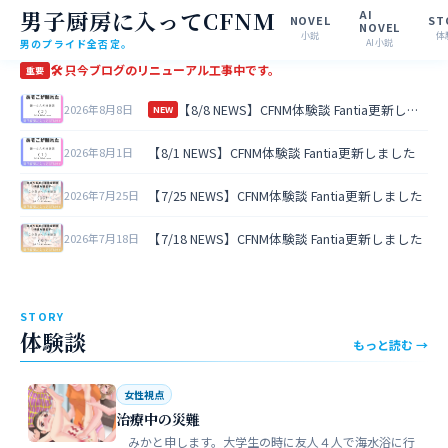
男子厨房に入ってCFNM
AI
NOVEL
ST
NOVEL
小説
体
男のプライド全否定。
AI小説
🛠 只今ブログのリニューアル工事中です。
重要
【8/8 NEWS】CFNM体験談 Fantia更新しました
2026年8月8日
NEW
【8/1 NEWS】CFNM体験談 Fantia更新しました
2026年8月1日
【7/25 NEWS】CFNM体験談 Fantia更新しました
2026年7月25日
【7/18 NEWS】CFNM体験談 Fantia更新しました
2026年7月18日
STORY
体験談
もっと読む →
女性視点
治療中の災難
みかと申します。大学生の時に友人４人で海水浴に行