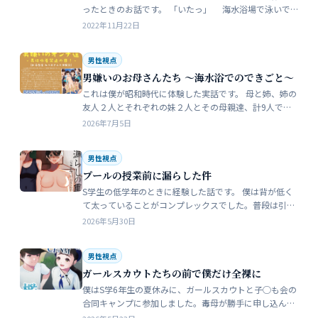
ったときのお話です。 「いたっ」 海水浴場で泳いで
いたら、友人のしいなが空瓶で足を切っちゃったんで
2022年11月22日
す。 大した事なかったんだ…
男性視点
男嫌いのお母さんたち 〜海水浴でのできごと〜
これは僕が昭和時代に体験した実話です。 母と姉、姉の
友人２人とそれぞれの妹２人とその母親達、計9人で海
水浴に行きました。当時、僕はS学５年生で姉の美香はC
2026年7月5日
学１年生でした。 お母さん…
男性視点
プールの授業前に漏らした件
S学生の低学年のときに経験した話です。 僕は背が低く
て太っていることがコンプレックスでした。普段は引っ
込み思案で大人しい性格をしています。 ただ何でもよく
2026年5月30日
食べることが好きな子でした…
男性視点
ガールスカウトたちの前で僕だけ全裸に
僕はS学6年生の夏休みに、ガールスカウトと子◯も会の
合同キャンプに参加しました。毒母が勝手に申し込んだ
強制的なイベントでした。まったく乗り気がしません。