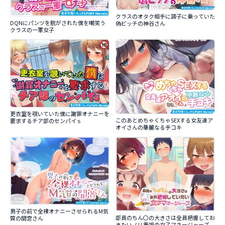
クラスのオタク相手に調子に乗っていた
DQNにパンツを脱がされた僕を嘲笑う
偽ビッチの神谷さん
クラスの一軍女子
更衣室を覗いていた僕に謝罪オナニーを
このあとめちゃくちゃSEXする女友達ア
要求するチア部のセンパイｓ
オイさんの華麗なる手コキ
男子の前で全裸オナニーさせられるM気
部員のちん〇の大きさは全員把握してお
質の間宮さん
きたいノリ重視の女子マネージャーズ