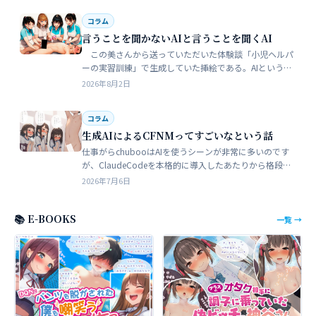
コラム
言うことを聞かないAIと言うことを聞くAI
この美さんから送っていただいた体験談「小児ヘルパ
ーの実習訓練」で生成していた挿絵である。AIというの
は、どうしても細部が苦手でトークンを積まずにやれる
2026年8月2日
のはここらが限界だろう。そこ…
コラム
生成AIによるCFNMってすごいなという話
仕事がらchubooはAIを使うシーンが非常に多いのです
が、ClaudeCodeを本格的に導入したあたりから格段に
やれることが多くなった。昔からときどき思うことがあ
2026年7月6日
る。従業員が全部…
📚 E-BOOKS
一覧 →