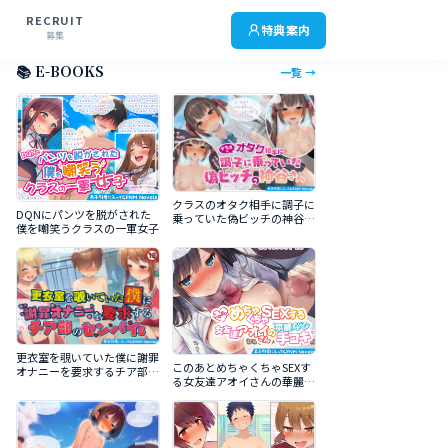
RECRUIT
特典案内
募集
📚 E-BOOKS
一覧 →
クラスのオタク相手に調子に
DQNにパンツを脱がされた
乗っていた偽ビッチの神谷さ
僕を嘲笑うクラスの一軍女子
ん
更衣室を覗いていた僕に謝罪
このあとめちゃくちゃSEXす
オナニーを要求するチア部の
る女友達アオイさんの華麗な
センパイｓ
る手コキ