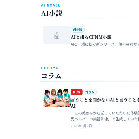
AI NOVEL
AI小説
AI小説
🤖
AIと綴るCFNM小説
AIと一緒に紡ぐ新シリーズ。無料会員か
COLUMN
コラム
NEW
コラム
言うことを聞かないAIと言うこと
AI
この美さんから送っていただいた体験
児ヘルパーの実習訓練」で生成していた
ある。AIというのは、どうしても細部が
2026年8月2日
ークンを積まずにやれるのはここらが限
う。そこ…