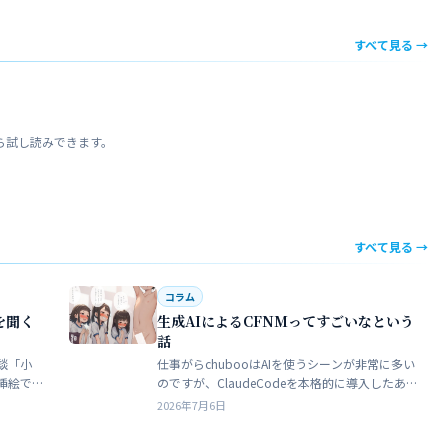
すべて見る →
ら試し読みできます。
すべて見る →
コラム
を聞く
生成AIによるCFNMってすごいなという
話
談「小
仕事がらchubooはAIを使うシーンが非常に多い
挿絵で
のですが、ClaudeCodeを本格的に導入したあた
苦手でト
りから格段にやれることが多くなった。昔から
2026年7月6日
界だろ
ときどき思うことがある。従業員が全部…