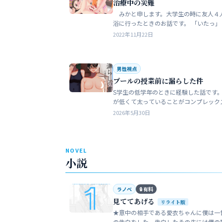
治療中の災難
みかと申します。大学生の時に友人４
浴に行ったときのお話です。 「いたっ」 海水
浴場で泳いでいたら、友人のしいなが空
2022年11月22日
を切っちゃったんです。 大した事なか
だ…
男性視点
プールの授業前に漏らした件
S学生の低学年のときに経験した話です。
が低くて太っていることがコンプレック
た。普段は引っ込み思案で大人しい性格
2026年5月30日
います。 ただ何でもよく食べることが好
でした…
NOVEL
小説
ラノベ
🔒 有料
見ててあげる
リライト版
★意中の相手である愛衣ちゃんに僕は一
の告白をした。告白したその先には僕の