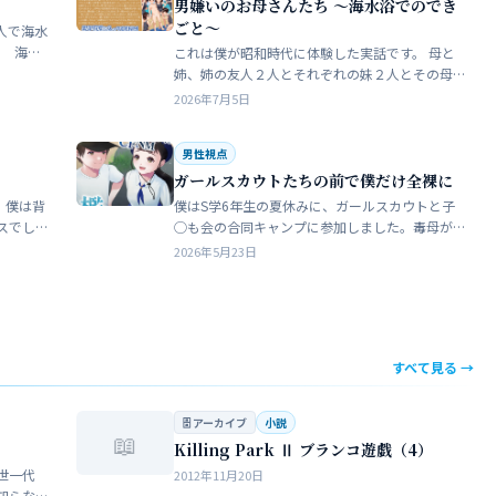
男嫌いのお母さんたち 〜海水浴でのでき
ごと〜
人で海水
これは僕が昭和時代に体験した実話です。 母と
瓶で足
姉、姉の友人２人とそれぞれの妹２人とその母
ったん
親達、計9人で海水浴に行きました。当時、僕は
2026年7月5日
S学５年生で姉の美香はC学１年生でした。 お母
さん…
男性視点
ガールスカウトたちの前で僕だけ全裸に
 僕は背
僕はS学6年生の夏休みに、ガールスカウトと子
スでし
◯も会の合同キャンプに参加しました。毒母が
をして
勝手に申し込んだ強制的なイベントでした。ま
2026年5月23日
きな子
ったく乗り気がしません。 近所のガールスカウ
トのママ…
すべて見る →
🗄 アーカイブ
小説
📖
Killing Park Ⅱ ブランコ遊戯（4）
世一代
2012年11月20日
知らな