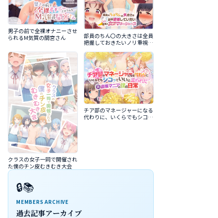
男子の前で全裸オナニーさせ
部員のちん〇の大きさは全員
られるM気質の間宮さん
把握しておきたいノリ重視の
女子マネージャーズ
チア部のマネージャーになる
代わりに、いくらでもシコっ
ていいと言われた元盗撮マニ
アの僕の日常
クラスの女子一同で開催され
た僕のチン皮むきむき大会
🔒📚
MEMBERS ARCHIVE
過去記事アーカイブ