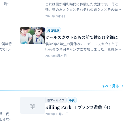
これは僕が昭和時代に体験した実話です。 母と
瓶で足
姉、姉の友人２人とそれぞれの妹２人とその母
ったん
親達、計9人で海水浴に行きました。当時、僕は
2026年7月5日
S学５年生で姉の美香はC学１年生でした。 お母
さん…
男性視点
ガールスカウトたちの前で僕だけ全裸に
 僕は背
僕はS学6年生の夏休みに、ガールスカウトと子
スでし
◯も会の合同キャンプに参加しました。毒母が
をして
勝手に申し込んだ強制的なイベントでした。ま
2026年5月23日
きな子
ったく乗り気がしません。 近所のガールスカウ
トのママ…
すべて見る →
🗄 アーカイブ
小説
📖
Killing Park Ⅱ ブランコ遊戯（4）
世一代
2012年11月20日
知らな
らない