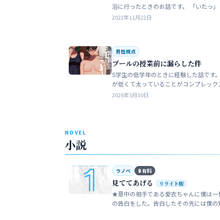
浴に行ったときのお話です。 「いたっ」 海水
浴場で泳いでいたら、友人のしいなが空
2022年11月22日
を切っちゃったんです。 大した事なか
だ…
男性視点
プールの授業前に漏らした件
S学生の低学年のときに経験した話です。
が低くて太っていることがコンプレック
た。普段は引っ込み思案で大人しい性格
2026年5月30日
います。 ただ何でもよく食べることが好
でした…
NOVEL
小説
ラノベ
🔒 有料
見ててあげる
リライト版
★意中の相手である愛衣ちゃんに僕は一
の告白をした。告白したその先には僕の
い大人の世界が待っていた。僕だけが知