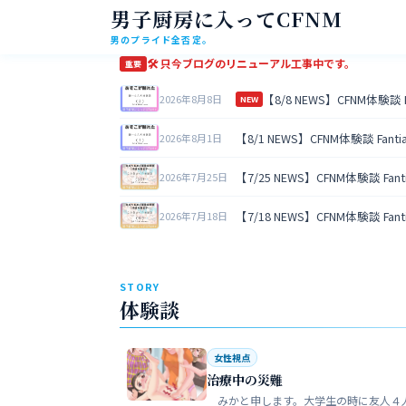
男子厨房に入ってCFNM
男のプライド全否定。
🛠 只今ブログのリニューアル工事中です。
重要
【8/8 NEWS】CFNM体験談
2026年8月8日
NEW
【8/1 NEWS】CFNM体験談 Fan
2026年8月1日
【7/25 NEWS】CFNM体験談 Fa
2026年7月25日
【7/18 NEWS】CFNM体験談 Fa
2026年7月18日
STORY
体験談
女性視点
治療中の災難
みかと申します。大学生の時に友人４