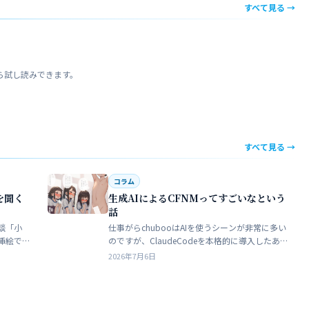
すべて見る →
ら試し読みできます。
すべて見る →
コラム
を聞く
生成AIによるCFNMってすごいなという
話
談「小
仕事がらchubooはAIを使うシーンが非常に多い
挿絵で
のですが、ClaudeCodeを本格的に導入したあた
苦手でト
りから格段にやれることが多くなった。昔から
2026年7月6日
界だろ
ときどき思うことがある。従業員が全部…