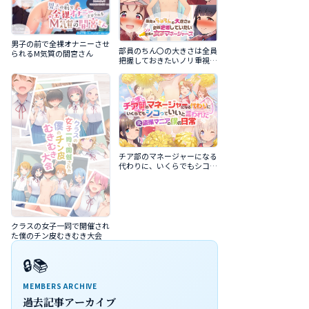
男子の前で全裸オナニーさせ
部員のちん〇の大きさは全員
られるM気質の間宮さん
把握しておきたいノリ重視の
女子マネージャーズ
チア部のマネージャーになる
代わりに、いくらでもシコっ
ていいと言われた元盗撮マニ
アの僕の日常
クラスの女子一同で開催され
た僕のチン皮むきむき大会
🔒📚
MEMBERS ARCHIVE
過去記事アーカイブ