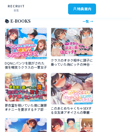
RECRUIT
特典案内
募集
📚 E-BOOKS
一覧 →
クラスのオタク相手に調子に
DQNにパンツを脱がされた
乗っていた偽ビッチの神谷さ
僕を嘲笑うクラスの一軍女子
ん
更衣室を覗いていた僕に謝罪
このあとめちゃくちゃSEXす
オナニーを要求するチア部の
る女友達アオイさんの華麗な
センパイｓ
る手コキ