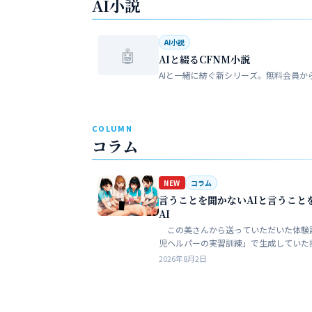
AI小説
AI小説
🤖
AIと綴るCFNM小説
AIと一緒に紡ぐ新シリーズ。無料会員か
COLUMN
コラム
NEW
コラム
言うことを聞かないAIと言うこと
AI
この美さんから送っていただいた体験
児ヘルパーの実習訓練」で生成していた
ある。AIというのは、どうしても細部が
2026年8月2日
ークンを積まずにやれるのはここらが限
う。そこ…