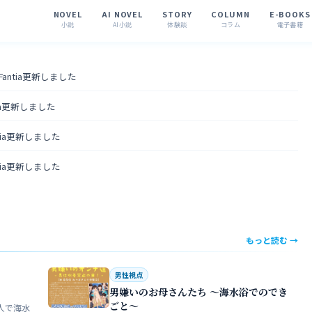
NOVEL
AI NOVEL
STORY
COLUMN
E-BOOKS
小説
AI小説
体験談
コラム
電子書籍
 Fantia更新しました
tia更新しました
ntia更新しました
ntia更新しました
もっと読む →
男性視点
男嫌いのお母さんたち 〜海水浴でのでき
ごと〜
人で海水