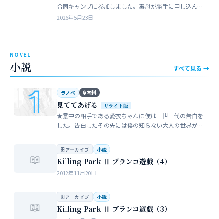
合同キャンプに参加しました。毒母が勝手に申し込んだ
強制的なイベントでした。まったく乗り気がしません。
2026年5月23日
近所のガールスカウトのママ…
NOVEL
小説
すべて見る →
ラノベ
🔒 有料
見ててあげる
リライト版
★意中の相手である愛衣ちゃんに僕は一世一代の告白を
した。告白したその先には僕の知らない大人の世界が待
っていた。僕だけが知らない女性の間でまかり通ってい
る常識。。。…
🗄 アーカイブ
小説
📖
Killing Park Ⅱ ブランコ遊戯（4）
2012年11月20日
🗄 アーカイブ
小説
📖
Killing Park Ⅱ ブランコ遊戯（3）