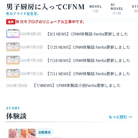
男子厨房に入ってCFNM
AI
NOVEL
ST
NOVEL
小説
体
男のプライド全否定。
AI小説
🛠 只今ブログのリニューアル工事中です。
重要
【8/1 NEWS】CFNM体験談 Fantia更新しました
2026年8月1日
【7/25 NEWS】CFNM体験談 Fantia更新しました
2026年7月25日
【7/18 NEWS】CFNM体験談 Fantia更新しました
2026年7月18日
【7/11 NEWS】CFNM体験談 Fantia更新しました
2026年7月11日
【7/4NEWS】CFNM体験談小説Fantia更新しました
2026年7月4日
STORY
体験談
もっと読む →
女性視点