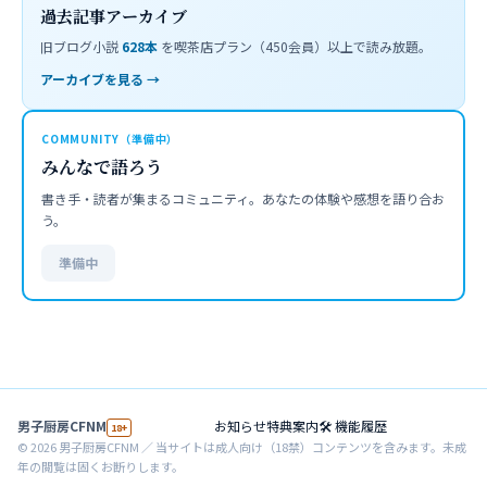
過去記事アーカイブ
旧ブログ小説
628
本
を喫茶店プラン（450会員）以上で読み放題。
アーカイブを見る →
COMMUNITY（準備中）
みんなで語ろう
書き手・読者が集まるコミュニティ。あなたの体験や感想を語り合お
う。
準備中
男子厨房CFNM
お知らせ
特典案内
🛠 機能履歴
18+
©
2026
男子厨房CFNM ／ 当サイトは成人向け（18禁）コンテンツを含みます。未成
年の閲覧は固くお断りします。