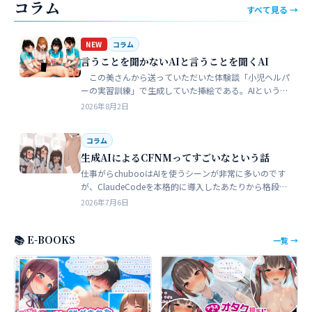
コラム
すべて見る →
NEW
コラム
言うことを聞かないAIと言うことを聞くAI
この美さんから送っていただいた体験談「小児ヘルパ
ーの実習訓練」で生成していた挿絵である。AIというの
は、どうしても細部が苦手でトークンを積まずにやれる
2026年8月2日
のはここらが限界だろう。そこ…
コラム
生成AIによるCFNMってすごいなという話
仕事がらchubooはAIを使うシーンが非常に多いのです
が、ClaudeCodeを本格的に導入したあたりから格段に
やれることが多くなった。昔からときどき思うことがあ
2026年7月6日
る。従業員が全部…
📚 E-BOOKS
一覧 →