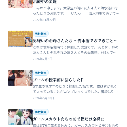
治療中の災難
みかと申します。大学生の時に友人４人で海水浴に行
ったときのお話です。 「いたっ」 海水浴場で泳いで
いたら、友人のしいなが空瓶で足を切っちゃったんで
2022年11月22日
す。 大した事なかったんだ…
男性視点
男嫌いのお母さんたち 〜海水浴でのできごと〜
これは僕が昭和時代に体験した実話です。 母と姉、姉の
友人２人とそれぞれの妹２人とその母親達、計9人で海
水浴に行きました。当時、僕はS学５年生で姉の美香はC
2026年7月5日
学１年生でした。 お母さん…
男性視点
プールの授業前に漏らした件
S学生の低学年のときに経験した話です。 僕は背が低く
て太っていることがコンプレックスでした。普段は引っ
込み思案で大人しい性格をしています。 ただ何でもよく
2026年5月30日
食べることが好きな子でした…
男性視点
ガールスカウトたちの前で僕だけ全裸に
僕はS学6年生の夏休みに、ガールスカウトと子◯も会の