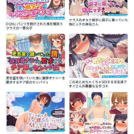
クラスのオタク相手に調子に乗っていた
DQNにパンツを脱がされた僕を嘲笑う
偽ビッチの神谷さん
クラスの一軍女子
更衣室を覗いていた僕に謝罪オナニーを
このあとめちゃくちゃSEXする女友達ア
要求するチア部のセンパイｓ
オイさんの華麗なる手コキ