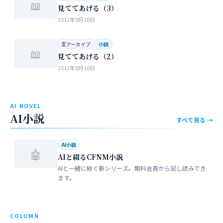
📖
見ててあげる（3）
2012年9月10日
🗄 アーカイブ
小説
📖
見ててあげる（2）
2012年9月10日
AI NOVEL
AI小説
すべて見る →
AI小説
🤖
AIと綴るCFNM小説
AIと一緒に紡ぐ新シリーズ。無料会員から試し読みでき
ます。
COLUMN