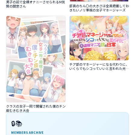
男子の前で全裸オナニーさせられるM気
部員のちん〇の大きさは全員把握してお
質の間宮さん
きたいノリ重視の女子マネージャーズ
チア部のマネージャーになる代わりに、
いくらでもシコっていいと言われた元盗
撮マニアの僕の日常
クラスの女子一同で開催された僕のチン
皮むきむき大会
🔒📚
MEMBERS ARCHIVE