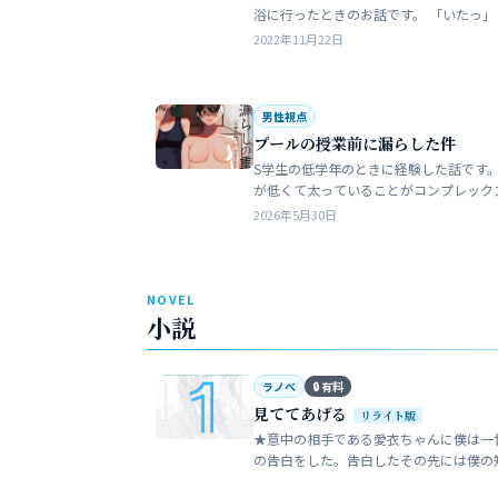
浴に行ったときのお話です。 「いたっ」 海水
浴場で泳いでいたら、友人のしいなが空
2022年11月22日
を切っちゃったんです。 大した事なか
だ…
男性視点
プールの授業前に漏らした件
S学生の低学年のときに経験した話です。
が低くて太っていることがコンプレック
た。普段は引っ込み思案で大人しい性格
2026年5月30日
います。 ただ何でもよく食べることが好
でした…
NOVEL
小説
ラノベ
🔒 有料
見ててあげる
リライト版
★意中の相手である愛衣ちゃんに僕は一
の告白をした。告白したその先には僕の
い大人の世界が待っていた。僕だけが知