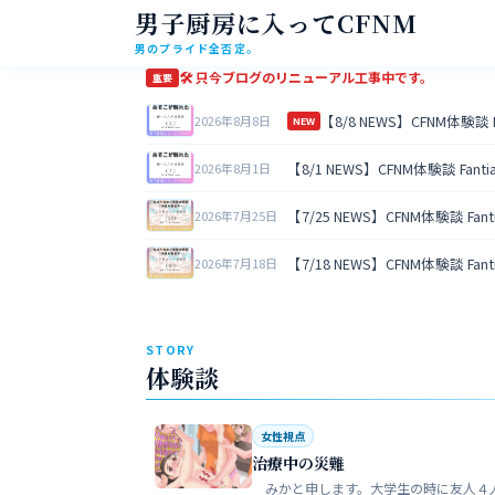
男子厨房に入ってCFNM
男のプライド全否定。
🛠 只今ブログのリニューアル工事中です。
重要
【8/8 NEWS】CFNM体験談
2026年8月8日
NEW
【8/1 NEWS】CFNM体験談 Fan
2026年8月1日
【7/25 NEWS】CFNM体験談 Fa
2026年7月25日
【7/18 NEWS】CFNM体験談 Fa
2026年7月18日
STORY
体験談
女性視点
治療中の災難
みかと申します。大学生の時に友人４