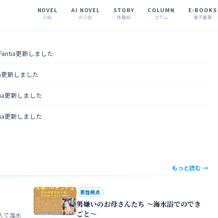
NOVEL
AI NOVEL
STORY
COLUMN
E-BOOKS
小説
AI小説
体験談
コラム
電子書籍
 Fantia更新しました
tia更新しました
ntia更新しました
ntia更新しました
もっと読む →
男性視点
男嫌いのお母さんたち 〜海水浴でのでき
ごと〜
人で海水