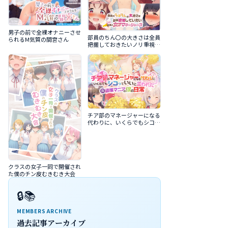
男子の前で全裸オナニーさせ
部員のちん〇の大きさは全員
られるM気質の間宮さん
把握しておきたいノリ重視の
女子マネージャーズ
チア部のマネージャーになる
代わりに、いくらでもシコっ
ていいと言われた元盗撮マニ
アの僕の日常
クラスの女子一同で開催され
た僕のチン皮むきむき大会
🔒📚
MEMBERS ARCHIVE
過去記事アーカイブ