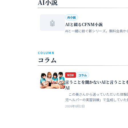
AI小説
AI小説
🤖
AIと綴るCFNM小説
AIと一緒に紡ぐ新シリーズ。無料会員か
COLUMN
コラム
NEW
コラム
言うことを聞かないAIと言うこと
AI
この美さんから送っていただいた体験
児ヘルパーの実習訓練」で生成していた
ある。AIというのは、どうしても細部が
2026年8月2日
ークンを積まずにやれるのはここらが限
う。そこ…