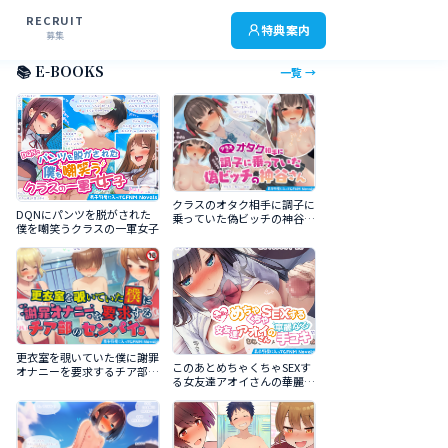
RECRUIT
特典案内
募集
📚 E-BOOKS
一覧 →
クラスのオタク相手に調子に
DQNにパンツを脱がされた
乗っていた偽ビッチの神谷さ
僕を嘲笑うクラスの一軍女子
ん
更衣室を覗いていた僕に謝罪
このあとめちゃくちゃSEXす
オナニーを要求するチア部の
る女友達アオイさんの華麗な
センパイｓ
る手コキ