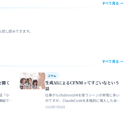
すべて見る →
ら試し読みできます。
すべて見る →
コラム
を聞く
生成AIによるCFNMってすごいなという
話
談「小
仕事がらchubooはAIを使うシーンが非常に多い
挿絵で
のですが、ClaudeCodeを本格的に導入したあた
苦手でト
りから格段にやれることが多くなった。昔から
2026年7月6日
界だろ
ときどき思うことがある。従業員が全部…