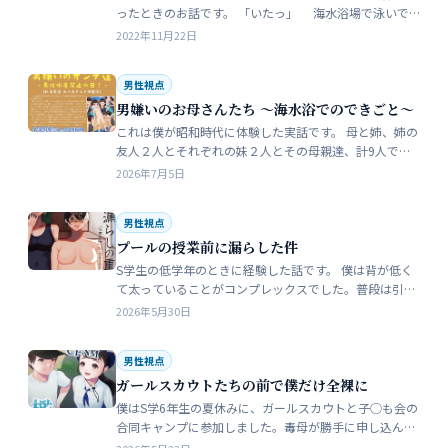
ったときのお話です。 「いたっ」 海水浴場で泳いで
いたら、友人のしいなが空瓶で足を切っちゃったんで
2022年11月22日
す。 大した事なかったんだ…
男性視点
男嫌いのお母さんたち 〜海水浴でのできごと〜
これは僕が昭和時代に体験した実話です。 母と姉、姉の
友人２人とそれぞれの妹２人とその母親達、計9人で海
水浴に行きました。当時、僕はS学５年生で姉の美香はC
2026年7月5日
学１年生でした。 お母さん…
男性視点
プールの授業前に漏らした件
S学生の低学年のときに経験した話です。 僕は背が低く
て太っていることがコンプレックスでした。普段は引っ
込み思案で大人しい性格をしています。 ただ何でもよく
2026年5月30日
食べることが好きな子でした…
男性視点
ガールスカウトたちの前で僕だけ全裸に
僕はS学6年生の夏休みに、ガールスカウトと子◯も会の
合同キャンプに参加しました。毒母が勝手に申し込んだ
強制的なイベントでした。まったく乗り気がしません。