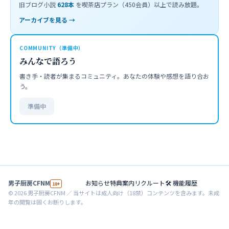
旧ブログ小説
628
本
を喫茶店プラン（450会員）以上で読み放題。
アーカイブを見る →
COMMUNITY（準備中）
みんなで語ろう
書き手・読者が集まるコミュニティ。あなたの体験や感想を語り合お
う。
準備中
男子厨房CFNM
お知らせ
特典案内
リクルート
🛠 機能履歴
18+
©
2026
男子厨房CFNM ／ 当サイトは成人向け（18禁）コンテンツを含みます。未成
年の閲覧は固くお断りします。