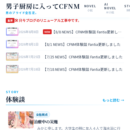
男子厨房に入ってCFNM
AI
NOVEL
ST
NOVEL
小説
体
男のプライド全否定。
AI小説
🛠 只今ブログのリニューアル工事中です。
重要
【8/8 NEWS】CFNM体験談 Fantia更新しました
2026年8月8日
NEW
【8/1 NEWS】CFNM体験談 Fantia更新しました
2026年8月1日
【7/25 NEWS】CFNM体験談 Fantia更新しました
2026年7月25日
【7/18 NEWS】CFNM体験談 Fantia更新しました
2026年7月18日
STORY
体験談
もっと読む →
女性視点
治療中の災難
みかと申します。大学生の時に友人４人で海水浴に行