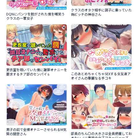
クラスのオタク相手に調子に乗っていた
DQNにパンツを脱がされた僕を嘲笑う
偽ビッチの神谷さん
クラスの一軍女子
更衣室を覗いていた僕に謝罪オナニーを
このあとめちゃくちゃSEXする女友達ア
要求するチア部のセンパイｓ
オイさんの華麗なる手コキ
男子の前で全裸オナニーさせられるM気
部員のちん〇の大きさは全員把握してお
質の間宮さん
きたいノリ重視の女子マネージャーズ