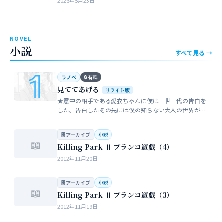
2026年5月23日
近所のガールスカウトのママ…
NOVEL
小説
すべて見る →
ラノベ
🔒 有料
見ててあげる
リライト版
★意中の相手である愛衣ちゃんに僕は一世一代の告白を
した。告白したその先には僕の知らない大人の世界が待
っていた。僕だけが知らない女性の間でまかり通ってい
る常識。。。…
🗄 アーカイブ
小説
📖
Killing Park Ⅱ ブランコ遊戯（4）
2012年11月20日
🗄 アーカイブ
小説
📖
Killing Park Ⅱ ブランコ遊戯（3）
2012年11月19日