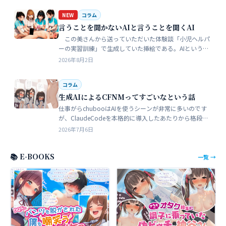
NEW
コラム
言うことを聞かないAIと言うことを聞くAI
この美さんから送っていただいた体験談「小児ヘルパ
ーの実習訓練」で生成していた挿絵である。AIというの
は、どうしても細部が苦手でトークンを積まずにやれる
2026年8月2日
のはここらが限界だろう。そこ…
コラム
生成AIによるCFNMってすごいなという話
仕事がらchubooはAIを使うシーンが非常に多いのです
が、ClaudeCodeを本格的に導入したあたりから格段に
やれることが多くなった。昔からときどき思うことがあ
2026年7月6日
る。従業員が全部…
📚 E-BOOKS
一覧 →