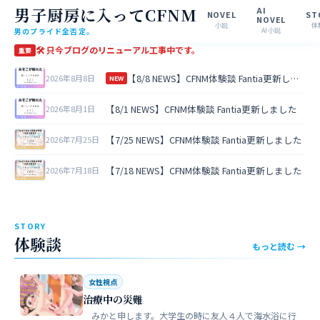
男子厨房に入ってCFNM
AI
NOVEL
ST
NOVEL
小説
体
男のプライド全否定。
AI小説
🛠 只今ブログのリニューアル工事中です。
重要
【8/8 NEWS】CFNM体験談 Fantia更新しました
2026年8月8日
NEW
【8/1 NEWS】CFNM体験談 Fantia更新しました
2026年8月1日
【7/25 NEWS】CFNM体験談 Fantia更新しました
2026年7月25日
【7/18 NEWS】CFNM体験談 Fantia更新しました
2026年7月18日
STORY
体験談
もっと読む →
女性視点
治療中の災難
みかと申します。大学生の時に友人４人で海水浴に行