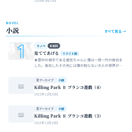
2026年5月23日
近所のガールスカウトのママ…
NOVEL
小説
すべて見る →
ラノベ
🔒 有料
見ててあげる
リライト版
★意中の相手である愛衣ちゃんに僕は一世一代の告白を
した。告白したその先には僕の知らない大人の世界が待
っていた。僕だけが知らない女性の間でまかり通ってい
る常識。。。…
🗄 アーカイブ
小説
📖
Killing Park Ⅱ ブランコ遊戯（4）
2012年11月20日
🗄 アーカイブ
小説
📖
Killing Park Ⅱ ブランコ遊戯（3）
2012年11月19日