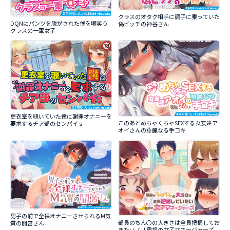
クラスのオタク相手に調子に乗っていた
DQNにパンツを脱がされた僕を嘲笑う
偽ビッチの神谷さん
クラスの一軍女子
更衣室を覗いていた僕に謝罪オナニーを
このあとめちゃくちゃSEXする女友達ア
要求するチア部のセンパイｓ
オイさんの華麗なる手コキ
男子の前で全裸オナニーさせられるM気
部員のちん〇の大きさは全員把握してお
質の間宮さん
きたいノリ重視の女子マネージャーズ