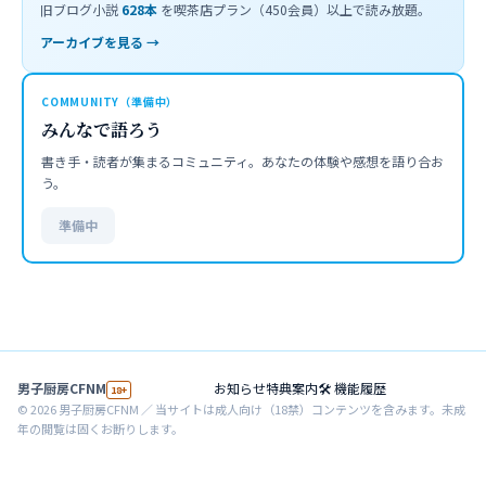
旧ブログ小説
628
本
を喫茶店プラン（450会員）以上で読み放題。
アーカイブを見る →
COMMUNITY（準備中）
みんなで語ろう
書き手・読者が集まるコミュニティ。あなたの体験や感想を語り合お
う。
準備中
男子厨房CFNM
お知らせ
特典案内
🛠 機能履歴
18+
©
2026
男子厨房CFNM ／ 当サイトは成人向け（18禁）コンテンツを含みます。未成
年の閲覧は固くお断りします。