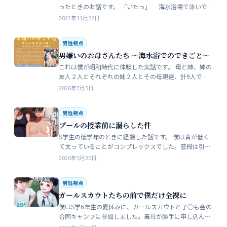
ったときのお話です。 「いたっ」 海水浴場で泳いで
いたら、友人のしいなが空瓶で足を切っちゃったんで
2022年11月22日
す。 大した事なかったんだ…
男性視点
男嫌いのお母さんたち 〜海水浴でのできごと〜
これは僕が昭和時代に体験した実話です。 母と姉、姉の
友人２人とそれぞれの妹２人とその母親達、計9人で海
水浴に行きました。当時、僕はS学５年生で姉の美香はC
2026年7月5日
学１年生でした。 お母さん…
男性視点
プールの授業前に漏らした件
S学生の低学年のときに経験した話です。 僕は背が低く
て太っていることがコンプレックスでした。普段は引っ
込み思案で大人しい性格をしています。 ただ何でもよく
2026年5月30日
食べることが好きな子でした…
男性視点
ガールスカウトたちの前で僕だけ全裸に
僕はS学6年生の夏休みに、ガールスカウトと子◯も会の
合同キャンプに参加しました。毒母が勝手に申し込んだ
強制的なイベントでした。まったく乗り気がしません。