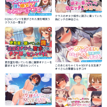
クラスのオタク相手に調子に乗っていた
DQNにパンツを脱がされた僕を嘲笑う
偽ビッチの神谷さん
クラスの一軍女子
更衣室を覗いていた僕に謝罪オナニーを
このあとめちゃくちゃSEXする女友達ア
要求するチア部のセンパイｓ
オイさんの華麗なる手コキ