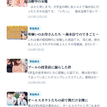
治療中の災難
みかと申します。大学生の時に友人４人で海水浴に行
ったときのお話です。 「いたっ」 海水浴場で泳いで
いたら、友人のしいなが空瓶で足を切っちゃったんで
2022年11月22日
す。 大した事なかったんだ…
男性視点
男嫌いのお母さんたち 〜海水浴でのできごと〜
これは僕が昭和時代に体験した実話です。 母と姉、姉の
友人２人とそれぞれの妹２人とその母親達、計9人で海
水浴に行きました。当時、僕はS学５年生で姉の美香はC
2026年7月5日
学１年生でした。 お母さん…
男性視点
プールの授業前に漏らした件
S学生の低学年のときに経験した話です。 僕は背が低く
て太っていることがコンプレックスでした。普段は引っ
込み思案で大人しい性格をしています。 ただ何でもよく
2026年5月30日
食べることが好きな子でした…
男性視点
ガールスカウトたちの前で僕だけ全裸に
僕はS学6年生の夏休みに、ガールスカウトと子◯も会の