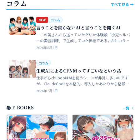
コラム
すべて見る →
NEW
コラム
言うことを聞かないAIと言うことを聞くAI
この美さんから送っていただいた体験談「小児ヘルパ
ーの実習訓練」で生成していた挿絵である。AIというの
は、どうしても細部が苦手でトークンを積まずにやれる
2026年8月2日
のはここらが限界だろう。そこ…
コラム
生成AIによるCFNMってすごいなという話
仕事がらchubooはAIを使うシーンが非常に多いのです
が、ClaudeCodeを本格的に導入したあたりから格段に
やれることが多くなった。昔からときどき思うことがあ
2026年7月6日
る。従業員が全部…
📚 E-BOOKS
一覧 →