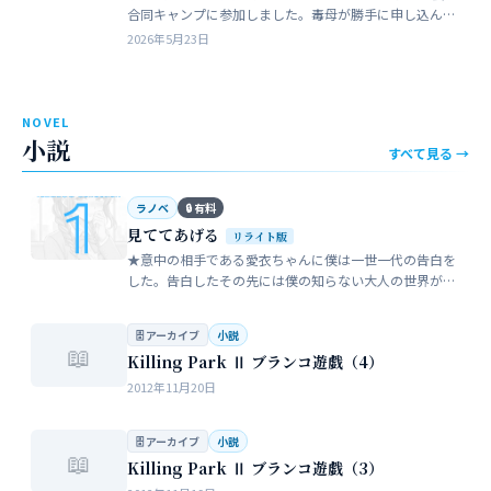
合同キャンプに参加しました。毒母が勝手に申し込んだ
強制的なイベントでした。まったく乗り気がしません。
2026年5月23日
近所のガールスカウトのママ…
NOVEL
小説
すべて見る →
ラノベ
🔒 有料
見ててあげる
リライト版
★意中の相手である愛衣ちゃんに僕は一世一代の告白を
した。告白したその先には僕の知らない大人の世界が待
っていた。僕だけが知らない女性の間でまかり通ってい
る常識。。。…
🗄 アーカイブ
小説
📖
Killing Park Ⅱ ブランコ遊戯（4）
2012年11月20日
🗄 アーカイブ
小説
📖
Killing Park Ⅱ ブランコ遊戯（3）