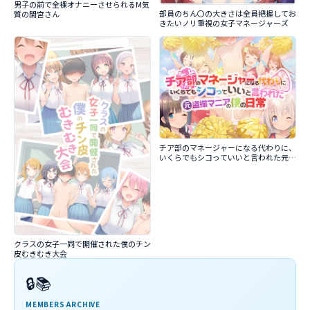
男子の前で全裸オナニーさせられるM気
部員のちん〇の大きさは全員把握してお
質の間宮さん
きたいノリ重視の女子マネージャーズ
チア部のマネージャーになる代わりに、
いくらでもシコっていいと言われた元盗
撮マニアの僕の日常
クラスの女子一同で開催された僕のチン
皮むきむき大会
🔒📚
MEMBERS ARCHIVE