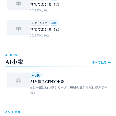
📖
見ててあげる（3）
2012年9月10日
🗄 アーカイブ
小説
📖
見ててあげる（2）
2012年9月10日
AI NOVEL
AI小説
すべて見る →
AI小説
🤖
AIと綴るCFNM小説
AIと一緒に紡ぐ新シリーズ。無料会員から試し読みでき
ます。
COLUMN