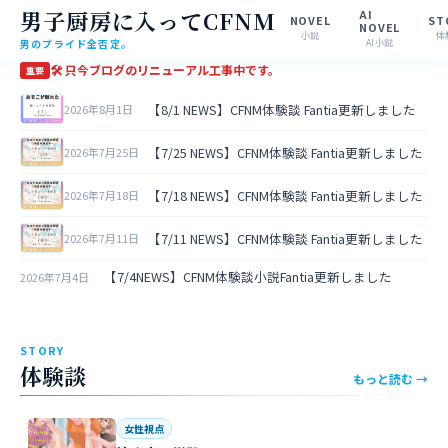
男子厨房に入ってCFNM
AI
NOVEL
ST
NOVEL
小説
体
男のプライド全否定。
AI小説
🛠 只今ブログのリニューアル工事中です。
重要
【8/1 NEWS】CFNM体験談 Fantia更新しました
2026年8月1日
【7/25 NEWS】CFNM体験談 Fantia更新しました
2026年7月25日
【7/18 NEWS】CFNM体験談 Fantia更新しました
2026年7月18日
【7/11 NEWS】CFNM体験談 Fantia更新しました
2026年7月11日
【7/4NEWS】CFNM体験談小説Fantia更新しました
2026年7月4日
STORY
体験談
もっと読む →
女性視点