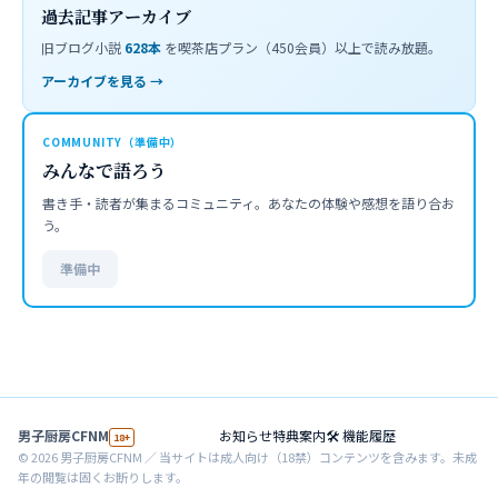
過去記事アーカイブ
旧ブログ小説
628
本
を喫茶店プラン（450会員）以上で読み放題。
アーカイブを見る →
COMMUNITY（準備中）
みんなで語ろう
書き手・読者が集まるコミュニティ。あなたの体験や感想を語り合お
う。
準備中
男子厨房CFNM
お知らせ
特典案内
🛠 機能履歴
18+
©
2026
男子厨房CFNM ／ 当サイトは成人向け（18禁）コンテンツを含みます。未成
年の閲覧は固くお断りします。