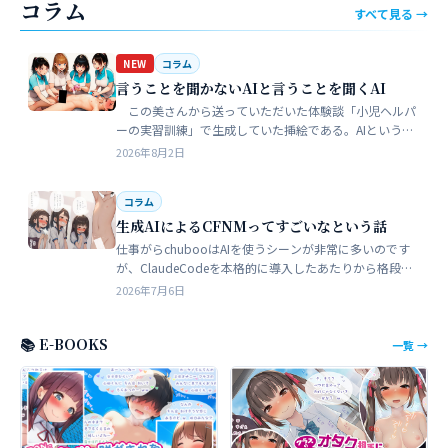
コラム
すべて見る →
NEW
コラム
言うことを聞かないAIと言うことを聞くAI
この美さんから送っていただいた体験談「小児ヘルパ
ーの実習訓練」で生成していた挿絵である。AIというの
は、どうしても細部が苦手でトークンを積まずにやれる
2026年8月2日
のはここらが限界だろう。そこ…
コラム
生成AIによるCFNMってすごいなという話
仕事がらchubooはAIを使うシーンが非常に多いのです
が、ClaudeCodeを本格的に導入したあたりから格段に
やれることが多くなった。昔からときどき思うことがあ
2026年7月6日
る。従業員が全部…
📚 E-BOOKS
一覧 →