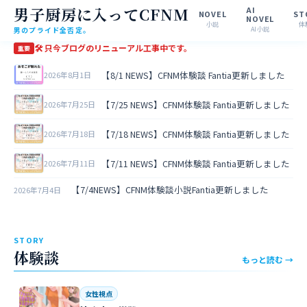
男子厨房に入ってCFNM
AI
NOVEL
ST
NOVEL
小説
体
男のプライド全否定。
AI小説
🛠 只今ブログのリニューアル工事中です。
重要
【8/1 NEWS】CFNM体験談 Fantia更新しました
2026年8月1日
【7/25 NEWS】CFNM体験談 Fantia更新しました
2026年7月25日
【7/18 NEWS】CFNM体験談 Fantia更新しました
2026年7月18日
【7/11 NEWS】CFNM体験談 Fantia更新しました
2026年7月11日
【7/4NEWS】CFNM体験談小説Fantia更新しました
2026年7月4日
STORY
体験談
もっと読む →
女性視点