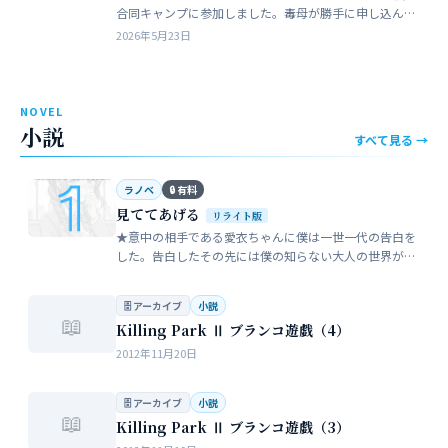
合同キャンプに参加しました。毒母が勝手に申し込んだ
強制的なイベントでした。まったく乗り気がしません。
2026年5月23日
近所のガールスカウトのママ…
NOVEL
小説
すべて見る →
ラノベ
🔒 有料
見ててあげる
リライト版
★意中の相手である愛衣ちゃんに僕は一世一代の告白を
した。告白したその先には僕の知らない大人の世界が待
っていた。僕だけが知らない女性の間でまかり通ってい
る常識。。。…
🗄 アーカイブ
小説
📖
Killing Park Ⅱ ブランコ遊戯（4）
2012年11月20日
🗄 アーカイブ
小説
📖
Killing Park Ⅱ ブランコ遊戯（3）