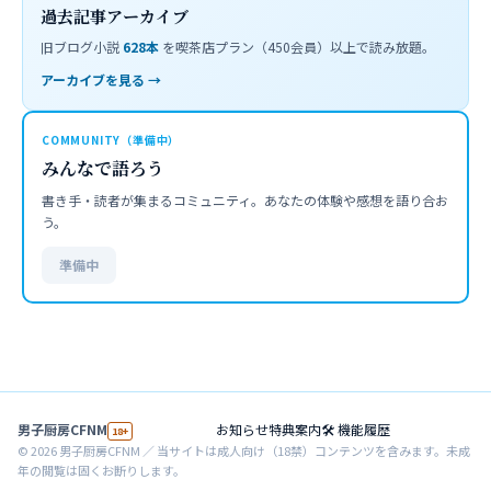
過去記事アーカイブ
旧ブログ小説
628
本
を喫茶店プラン（450会員）以上で読み放題。
アーカイブを見る →
COMMUNITY（準備中）
みんなで語ろう
書き手・読者が集まるコミュニティ。あなたの体験や感想を語り合お
う。
準備中
男子厨房CFNM
お知らせ
特典案内
🛠 機能履歴
18+
©
2026
男子厨房CFNM ／ 当サイトは成人向け（18禁）コンテンツを含みます。未成
年の閲覧は固くお断りします。