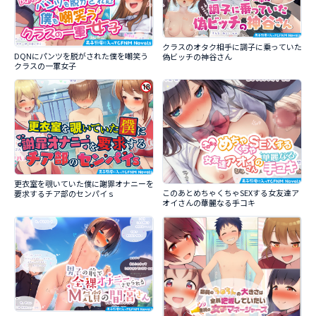
クラスのオタク相手に調子に乗っていた
DQNにパンツを脱がされた僕を嘲笑う
偽ビッチの神谷さん
クラスの一軍女子
更衣室を覗いていた僕に謝罪オナニーを
このあとめちゃくちゃSEXする女友達ア
要求するチア部のセンパイｓ
オイさんの華麗なる手コキ