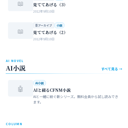
📖
見ててあげる（3）
2012年9月10日
🗄 アーカイブ
小説
📖
見ててあげる（2）
2012年9月10日
AI NOVEL
AI小説
すべて見る →
AI小説
🤖
AIと綴るCFNM小説
AIと一緒に紡ぐ新シリーズ。無料会員から試し読みでき
ます。
COLUMN