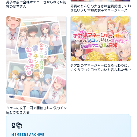
男子の前で全裸オナニーさせられるM気
部員のちん〇の大きさは全員把握してお
質の間宮さん
きたいノリ重視の女子マネージャーズ
チア部のマネージャーになる代わりに、
いくらでもシコっていいと言われた元盗
撮マニアの僕の日常
クラスの女子一同で開催された僕のチン
皮むきむき大会
🔒📚
MEMBERS ARCHIVE