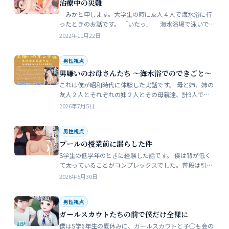
治療中の災難
みかと申します。大学生の時に友人４人で海水浴に行
ったときのお話です。 「いたっ」 海水浴場で泳いで
いたら、友人のしいなが空瓶で足を切っちゃったんで
2022年11月22日
す。 大した事なかったんだ…
男性視点
男嫌いのお母さんたち 〜海水浴でのできごと〜
これは僕が昭和時代に体験した実話です。 母と姉、姉の
友人２人とそれぞれの妹２人とその母親達、計9人で海
水浴に行きました。当時、僕はS学５年生で姉の美香はC
2026年7月5日
学１年生でした。 お母さん…
男性視点
プールの授業前に漏らした件
S学生の低学年のときに経験した話です。 僕は背が低く
て太っていることがコンプレックスでした。普段は引っ
込み思案で大人しい性格をしています。 ただ何でもよく
2026年5月30日
食べることが好きな子でした…
男性視点
ガールスカウトたちの前で僕だけ全裸に
僕はS学6年生の夏休みに、ガールスカウトと子◯も会の