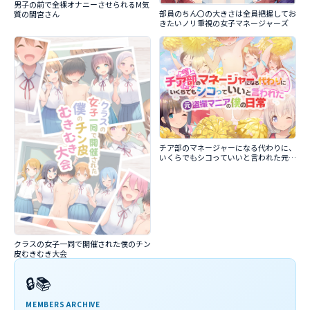
男子の前で全裸オナニーさせられるM気
部員のちん〇の大きさは全員把握してお
質の間宮さん
きたいノリ重視の女子マネージャーズ
チア部のマネージャーになる代わりに、
いくらでもシコっていいと言われた元盗
撮マニアの僕の日常
クラスの女子一同で開催された僕のチン
皮むきむき大会
🔒📚
MEMBERS ARCHIVE