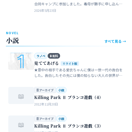
合同キャンプに参加しました。毒母が勝手に申し込んだ
強制的なイベントでした。まったく乗り気がしません。
2026年5月23日
近所のガールスカウトのママ…
NOVEL
小説
すべて見る →
ラノベ
🔒 有料
見ててあげる
リライト版
★意中の相手である愛衣ちゃんに僕は一世一代の告白を
した。告白したその先には僕の知らない大人の世界が待
っていた。僕だけが知らない女性の間でまかり通ってい
る常識。。。…
🗄 アーカイブ
小説
📖
Killing Park Ⅱ ブランコ遊戯（4）
2012年11月20日
🗄 アーカイブ
小説
📖
Killing Park Ⅱ ブランコ遊戯（3）