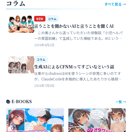
コラム
すべて見る →
NEW
コラム
言うことを聞かないAIと言うことを聞くAI
この美さんから送っていただいた体験談「小児ヘルパ
ーの実習訓練」で生成していた挿絵である。AIというの
は、どうしても細部が苦手でトークンを積まずにやれる
2026年8月2日
のはここらが限界だろう。そこ…
コラム
生成AIによるCFNMってすごいなという話
仕事がらchubooはAIを使うシーンが非常に多いのです
が、ClaudeCodeを本格的に導入したあたりから格段に
やれることが多くなった。昔からときどき思うことがあ
2026年7月6日
る。従業員が全部…
📚 E-BOOKS
一覧 →