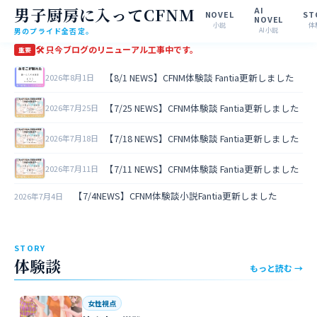
男子厨房に入ってCFNM
AI
NOVEL
ST
NOVEL
小説
体
男のプライド全否定。
AI小説
🛠 只今ブログのリニューアル工事中です。
重要
【8/1 NEWS】CFNM体験談 Fantia更新しました
2026年8月1日
【7/25 NEWS】CFNM体験談 Fantia更新しました
2026年7月25日
【7/18 NEWS】CFNM体験談 Fantia更新しました
2026年7月18日
【7/11 NEWS】CFNM体験談 Fantia更新しました
2026年7月11日
【7/4NEWS】CFNM体験談小説Fantia更新しました
2026年7月4日
STORY
体験談
もっと読む →
女性視点