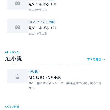
📖
見ててあげる（3）
2012年9月10日
🗄 アーカイブ
小説
📖
見ててあげる（2）
2012年9月10日
AI NOVEL
AI小説
すべて見る →
AI小説
🤖
AIと綴るCFNM小説
AIと一緒に紡ぐ新シリーズ。無料会員から試し読みでき
ます。
COLUMN