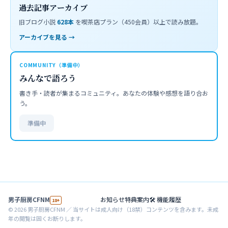
過去記事アーカイブ
旧ブログ小説
628
本
を喫茶店プラン（450会員）以上で読み放題。
アーカイブを見る →
COMMUNITY（準備中）
みんなで語ろう
書き手・読者が集まるコミュニティ。あなたの体験や感想を語り合お
う。
準備中
男子厨房CFNM
お知らせ
特典案内
🛠 機能履歴
18+
©
2026
男子厨房CFNM ／ 当サイトは成人向け（18禁）コンテンツを含みます。未成
年の閲覧は固くお断りします。