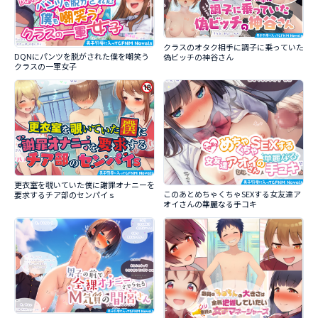
クラスのオタク相手に調子に乗っていた
DQNにパンツを脱がされた僕を嘲笑う
偽ビッチの神谷さん
クラスの一軍女子
更衣室を覗いていた僕に謝罪オナニーを
このあとめちゃくちゃSEXする女友達ア
要求するチア部のセンパイｓ
オイさんの華麗なる手コキ