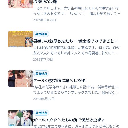
治療中の災難
みかと申します。大学生の時に友人４人で海水浴に行
ったときのお話です。 「いたっ」 海水浴場で泳いで
いたら、友人のしいなが空瓶で足を切っちゃったんで
2022年11月22日
す。 大した事なかったんだ…
男性視点
男嫌いのお母さんたち 〜海水浴でのできごと〜
これは僕が昭和時代に体験した実話です。 母と姉、姉の
友人２人とそれぞれの妹２人とその母親達、計9人で海
水浴に行きました。当時、僕はS学５年生で姉の美香はC
2026年7月5日
学１年生でした。 お母さん…
男性視点
プールの授業前に漏らした件
S学生の低学年のときに経験した話です。 僕は背が低く
て太っていることがコンプレックスでした。普段は引っ
込み思案で大人しい性格をしています。 ただ何でもよく
2026年5月30日
食べることが好きな子でした…
男性視点
ガールスカウトたちの前で僕だけ全裸に
僕はS学6年生の夏休みに、ガールスカウトと子◯も会の