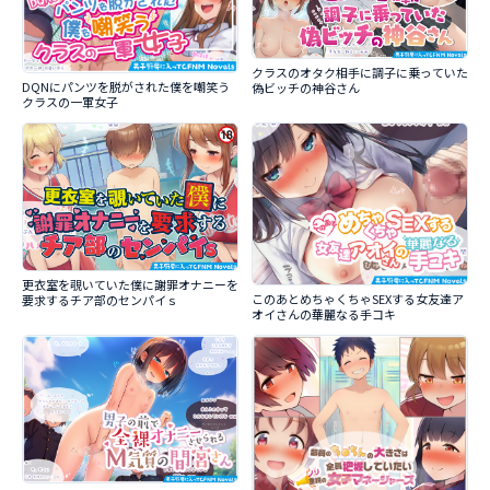
クラスのオタク相手に調子に乗っていた
DQNにパンツを脱がされた僕を嘲笑う
偽ビッチの神谷さん
クラスの一軍女子
更衣室を覗いていた僕に謝罪オナニーを
このあとめちゃくちゃSEXする女友達ア
要求するチア部のセンパイｓ
オイさんの華麗なる手コキ