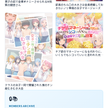
男子の前で全裸オナニーさせられるM気
部員のちん〇の大きさは全員把握してお
質の間宮さん
きたいノリ重視の女子マネージャーズ
チア部のマネージャーになる代わりに、
いくらでもシコっていいと言われた元盗
撮マニアの僕の日常
クラスの女子一同で開催された僕のチン
皮むきむき大会
🔒📚
MEMBERS ARCHIVE