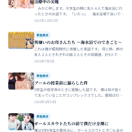
治療中の災難
みかと申します。大学生の時に友人４人で海水浴に行
ったときのお話です。 「いたっ」 海水浴場で泳いで
いたら、友人のしいなが空瓶で足を切っちゃったんで
2022年11月22日
す。 大した事なかったんだ…
男性視点
男嫌いのお母さんたち 〜海水浴でのできごと〜
これは僕が昭和時代に体験した実話です。 母と姉、姉の
友人２人とそれぞれの妹２人とその母親達、計9人で海
水浴に行きました。当時、僕はS学５年生で姉の美香はC
2026年7月5日
学１年生でした。 お母さん…
男性視点
プールの授業前に漏らした件
S学生の低学年のときに経験した話です。 僕は背が低く
て太っていることがコンプレックスでした。普段は引っ
込み思案で大人しい性格をしています。 ただ何でもよく
2026年5月30日
食べることが好きな子でした…
男性視点
ガールスカウトたちの前で僕だけ全裸に
僕はS学6年生の夏休みに、ガールスカウトと子◯も会の