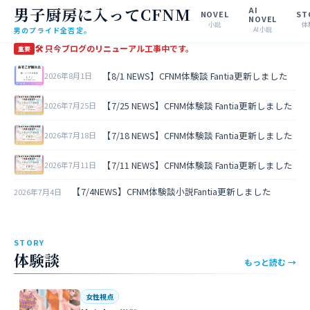
男子厨房に入ってCFNM
AI
NOVEL
ST
NOVEL
小説
体
男のプライド全否定。
AI小説
🛠 只今ブログのリニューアル工事中です。
重要
【8/1 NEWS】CFNM体験談 Fantia更新しました
2026年8月1日
【7/25 NEWS】CFNM体験談 Fantia更新しました
2026年7月25日
【7/18 NEWS】CFNM体験談 Fantia更新しました
2026年7月18日
【7/11 NEWS】CFNM体験談 Fantia更新しました
2026年7月11日
【7/4NEWS】CFNM体験談小説Fantia更新しました
2026年7月4日
STORY
体験談
もっと読む →
女性視点