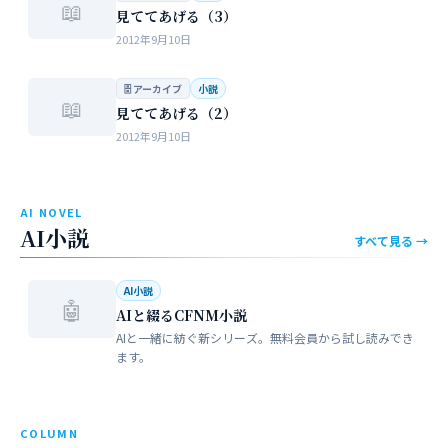
📖
見ててあげる（3）
2012年9月10日
🗄 アーカイブ
小説
📖
見ててあげる（2）
2012年9月10日
AI NOVEL
AI小説
すべて見る →
AI小説
🤖
AIと綴るCFNM小説
AIと一緒に紡ぐ新シリーズ。無料会員から試し読みでき
ます。
COLUMN