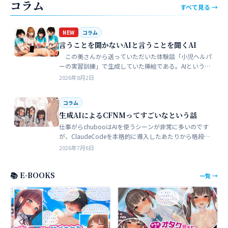
コラム
すべて見る →
NEW
コラム
言うことを聞かないAIと言うことを聞くAI
この美さんから送っていただいた体験談「小児ヘルパ
ーの実習訓練」で生成していた挿絵である。AIというの
は、どうしても細部が苦手でトークンを積まずにやれる
2026年8月2日
のはここらが限界だろう。そこ…
コラム
生成AIによるCFNMってすごいなという話
仕事がらchubooはAIを使うシーンが非常に多いのです
が、ClaudeCodeを本格的に導入したあたりから格段に
やれることが多くなった。昔からときどき思うことがあ
2026年7月6日
る。従業員が全部…
📚 E-BOOKS
一覧 →