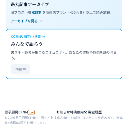
過去記事アーカイブ
旧ブログ小説
628
本
を喫茶店プラン（450会員）以上で読み放題。
アーカイブを見る →
COMMUNITY（準備中）
みんなで語ろう
書き手・読者が集まるコミュニティ。あなたの体験や感想を語り合お
う。
準備中
男子厨房CFNM
お知らせ
特典案内
🛠 機能履歴
18+
©
2026
男子厨房CFNM ／ 当サイトは成人向け（18禁）コンテンツを含みます。未成
年の閲覧は固くお断りします。