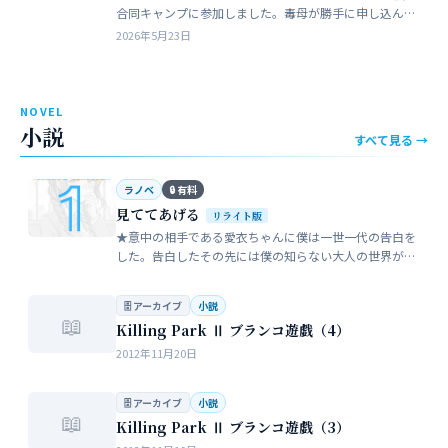
合同キャンプに参加しました。毒母が勝手に申し込んだ
強制的なイベントでした。まったく乗り気がしません。
2026年5月23日
近所のガールスカウトのママ…
NOVEL
小説
すべて見る →
ラノベ
🔒 有料
見ててあげる
リライト版
★意中の相手である愛衣ちゃんに僕は一世一代の告白を
した。告白したその先には僕の知らない大人の世界が待
っていた。僕だけが知らない女性の間でまかり通ってい
る常識。。。…
🗄 アーカイブ
小説
📖
Killing Park Ⅱ ブランコ遊戯（4）
2012年11月20日
🗄 アーカイブ
小説
📖
Killing Park Ⅱ ブランコ遊戯（3）