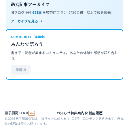
過去記事アーカイブ
旧ブログ小説
628
本
を喫茶店プラン（450会員）以上で読み放題。
アーカイブを見る →
COMMUNITY（準備中）
みんなで語ろう
書き手・読者が集まるコミュニティ。あなたの体験や感想を語り合お
う。
準備中
男子厨房CFNM
お知らせ
特典案内
🛠 機能履歴
18+
©
2026
男子厨房CFNM ／ 当サイトは成人向け（18禁）コンテンツを含みます。未成
年の閲覧は固くお断りします。