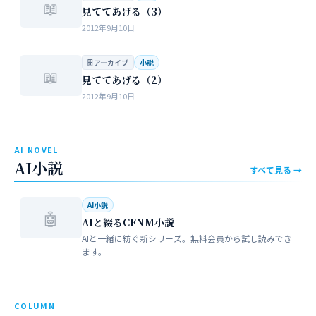
📖
見ててあげる（3）
2012年9月10日
🗄 アーカイブ
小説
📖
見ててあげる（2）
2012年9月10日
AI NOVEL
AI小説
すべて見る →
AI小説
🤖
AIと綴るCFNM小説
AIと一緒に紡ぐ新シリーズ。無料会員から試し読みでき
ます。
COLUMN