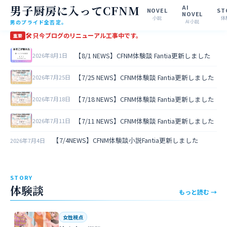
男子厨房に入ってCFNM
AI
NOVEL
ST
NOVEL
小説
体
男のプライド全否定。
AI小説
🛠 只今ブログのリニューアル工事中です。
重要
【8/1 NEWS】CFNM体験談 Fantia更新しました
2026年8月1日
【7/25 NEWS】CFNM体験談 Fantia更新しました
2026年7月25日
【7/18 NEWS】CFNM体験談 Fantia更新しました
2026年7月18日
【7/11 NEWS】CFNM体験談 Fantia更新しました
2026年7月11日
【7/4NEWS】CFNM体験談小説Fantia更新しました
2026年7月4日
STORY
体験談
もっと読む →
女性視点