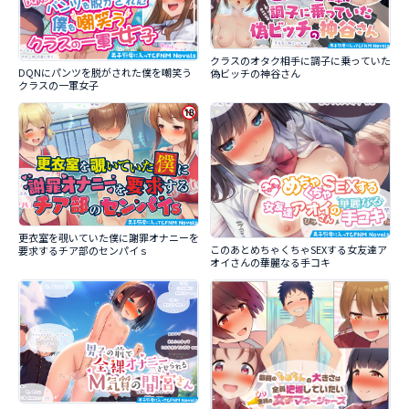
クラスのオタク相手に調子に乗っていた
DQNにパンツを脱がされた僕を嘲笑う
偽ビッチの神谷さん
クラスの一軍女子
更衣室を覗いていた僕に謝罪オナニーを
このあとめちゃくちゃSEXする女友達ア
要求するチア部のセンパイｓ
オイさんの華麗なる手コキ