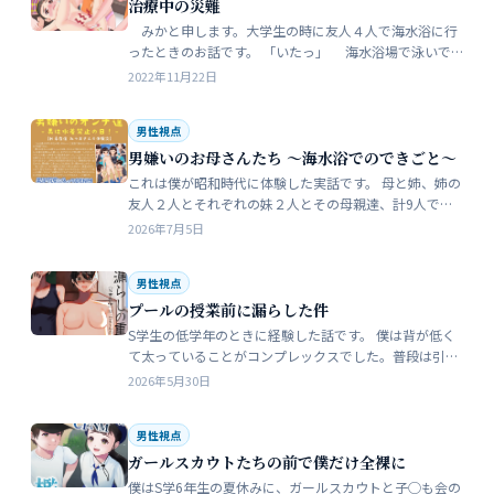
治療中の災難
みかと申します。大学生の時に友人４人で海水浴に行
ったときのお話です。 「いたっ」 海水浴場で泳いで
いたら、友人のしいなが空瓶で足を切っちゃったんで
2022年11月22日
す。 大した事なかったんだ…
男性視点
男嫌いのお母さんたち 〜海水浴でのできごと〜
これは僕が昭和時代に体験した実話です。 母と姉、姉の
友人２人とそれぞれの妹２人とその母親達、計9人で海
水浴に行きました。当時、僕はS学５年生で姉の美香はC
2026年7月5日
学１年生でした。 お母さん…
男性視点
プールの授業前に漏らした件
S学生の低学年のときに経験した話です。 僕は背が低く
て太っていることがコンプレックスでした。普段は引っ
込み思案で大人しい性格をしています。 ただ何でもよく
2026年5月30日
食べることが好きな子でした…
男性視点
ガールスカウトたちの前で僕だけ全裸に
僕はS学6年生の夏休みに、ガールスカウトと子◯も会の