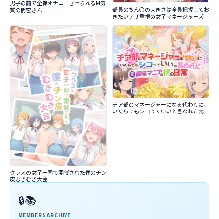
男子の前で全裸オナニーさせられるM気
部員のちん〇の大きさは全員把握してお
質の間宮さん
きたいノリ重視の女子マネージャーズ
チア部のマネージャーになる代わりに、
いくらでもシコっていいと言われた元盗
撮マニアの僕の日常
クラスの女子一同で開催された僕のチン
皮むきむき大会
🔒📚
MEMBERS ARCHIVE