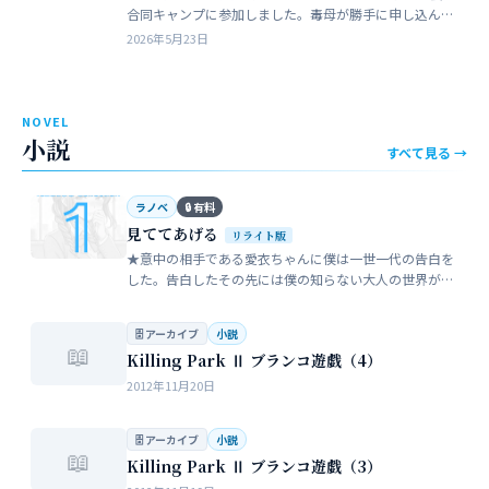
合同キャンプに参加しました。毒母が勝手に申し込んだ
強制的なイベントでした。まったく乗り気がしません。
2026年5月23日
近所のガールスカウトのママ…
NOVEL
小説
すべて見る →
ラノベ
🔒 有料
見ててあげる
リライト版
★意中の相手である愛衣ちゃんに僕は一世一代の告白を
した。告白したその先には僕の知らない大人の世界が待
っていた。僕だけが知らない女性の間でまかり通ってい
る常識。。。…
🗄 アーカイブ
小説
📖
Killing Park Ⅱ ブランコ遊戯（4）
2012年11月20日
🗄 アーカイブ
小説
📖
Killing Park Ⅱ ブランコ遊戯（3）