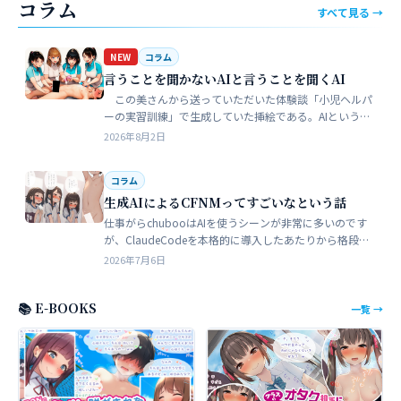
コラム
すべて見る →
NEW
コラム
言うことを聞かないAIと言うことを聞くAI
この美さんから送っていただいた体験談「小児ヘルパ
ーの実習訓練」で生成していた挿絵である。AIというの
は、どうしても細部が苦手でトークンを積まずにやれる
2026年8月2日
のはここらが限界だろう。そこ…
コラム
生成AIによるCFNMってすごいなという話
仕事がらchubooはAIを使うシーンが非常に多いのです
が、ClaudeCodeを本格的に導入したあたりから格段に
やれることが多くなった。昔からときどき思うことがあ
2026年7月6日
る。従業員が全部…
📚 E-BOOKS
一覧 →