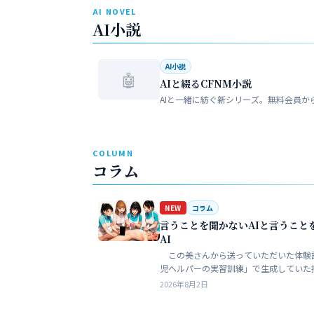
AI NOVEL
AI小説
AI小説
🤖
AIと綴るCFNM小説
AIと一緒に紡ぐ新シリーズ。無料会員か
COLUMN
コラム
NEW
コラム
言うことを聞かないAIと言うこと
AI
この美さんから送っていただいた体験
児ヘルパーの実習訓練」で生成していた
ある。AIというのは、どうしても細部が
2026年8月2日
ークンを積まずにやれるのはここらが限
う。そこ…