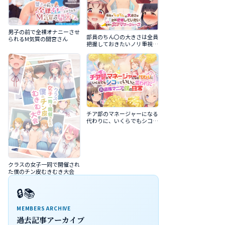
男子の前で全裸オナニーさせ
部員のちん〇の大きさは全員
られるM気質の間宮さん
把握しておきたいノリ重視の
女子マネージャーズ
チア部のマネージャーになる
代わりに、いくらでもシコっ
ていいと言われた元盗撮マニ
アの僕の日常
クラスの女子一同で開催され
た僕のチン皮むきむき大会
🔒📚
MEMBERS ARCHIVE
過去記事アーカイブ