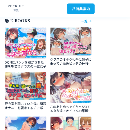
RECRUIT
特典案内
募集
📚 E-BOOKS
一覧 →
クラスのオタク相手に調子に
DQNにパンツを脱がされた
乗っていた偽ビッチの神谷さ
僕を嘲笑うクラスの一軍女子
ん
更衣室を覗いていた僕に謝罪
このあとめちゃくちゃSEXす
オナニーを要求するチア部の
る女友達アオイさんの華麗な
センパイｓ
る手コキ