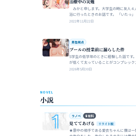
治療中の災難
みかと申します。大学生の時に友人４
浴に行ったときのお話です。 「いたっ」 海水
浴場で泳いでいたら、友人のしいなが空
2022年11月22日
を切っちゃったんです。 大した事なか
だ…
男性視点
プールの授業前に漏らした件
S学生の低学年のときに経験した話です。
が低くて太っていることがコンプレック
た。普段は引っ込み思案で大人しい性格
2026年5月30日
います。 ただ何でもよく食べることが好
でした…
NOVEL
小説
ラノベ
🔒 有料
見ててあげる
リライト版
★意中の相手である愛衣ちゃんに僕は一
の告白をした。告白したその先には僕の