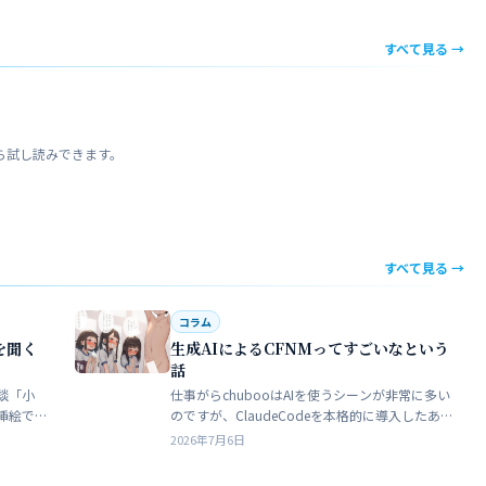
すべて見る →
ら試し読みできます。
すべて見る →
コラム
を聞く
生成AIによるCFNMってすごいなという
話
談「小
仕事がらchubooはAIを使うシーンが非常に多い
挿絵で
のですが、ClaudeCodeを本格的に導入したあた
苦手でト
りから格段にやれることが多くなった。昔から
2026年7月6日
界だろ
ときどき思うことがある。従業員が全部…