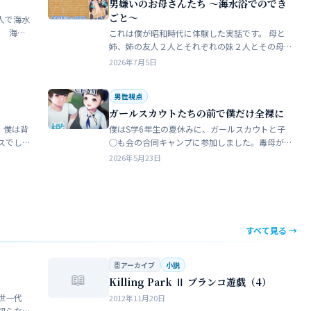
男嫌いのお母さんたち 〜海水浴でのでき
ごと〜
人で海水
これは僕が昭和時代に体験した実話です。 母と
瓶で足
姉、姉の友人２人とそれぞれの妹２人とその母
ったん
親達、計9人で海水浴に行きました。当時、僕は
2026年7月5日
S学５年生で姉の美香はC学１年生でした。 お母
さん…
男性視点
ガールスカウトたちの前で僕だけ全裸に
 僕は背
僕はS学6年生の夏休みに、ガールスカウトと子
スでし
◯も会の合同キャンプに参加しました。毒母が
をして
勝手に申し込んだ強制的なイベントでした。ま
2026年5月23日
きな子
ったく乗り気がしません。 近所のガールスカウ
トのママ…
すべて見る →
🗄 アーカイブ
小説
📖
Killing Park Ⅱ ブランコ遊戯（4）
世一代
2012年11月20日
知らな