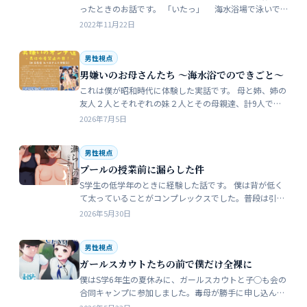
ったときのお話です。 「いたっ」 海水浴場で泳いで
いたら、友人のしいなが空瓶で足を切っちゃったんで
2022年11月22日
す。 大した事なかったんだ…
男性視点
男嫌いのお母さんたち 〜海水浴でのできごと〜
これは僕が昭和時代に体験した実話です。 母と姉、姉の
友人２人とそれぞれの妹２人とその母親達、計9人で海
水浴に行きました。当時、僕はS学５年生で姉の美香はC
2026年7月5日
学１年生でした。 お母さん…
男性視点
プールの授業前に漏らした件
S学生の低学年のときに経験した話です。 僕は背が低く
て太っていることがコンプレックスでした。普段は引っ
込み思案で大人しい性格をしています。 ただ何でもよく
2026年5月30日
食べることが好きな子でした…
男性視点
ガールスカウトたちの前で僕だけ全裸に
僕はS学6年生の夏休みに、ガールスカウトと子◯も会の
合同キャンプに参加しました。毒母が勝手に申し込んだ
強制的なイベントでした。まったく乗り気がしません。