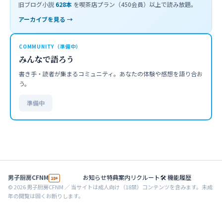
旧ブログ小説
628
本
を喫茶店プラン（450会員）以上で読み放題。
アーカイブを見る →
COMMUNITY（準備中）
みんなで語ろう
書き手・読者が集まるコミュニティ。あなたの体験や感想を語り合お
う。
準備中
男子厨房CFNM
お知らせ
特典案内
リクルート
🛠 機能履歴
18+
©
2026
男子厨房CFNM ／ 当サイトは成人向け（18禁）コンテンツを含みます。未成
年の閲覧は固くお断りします。