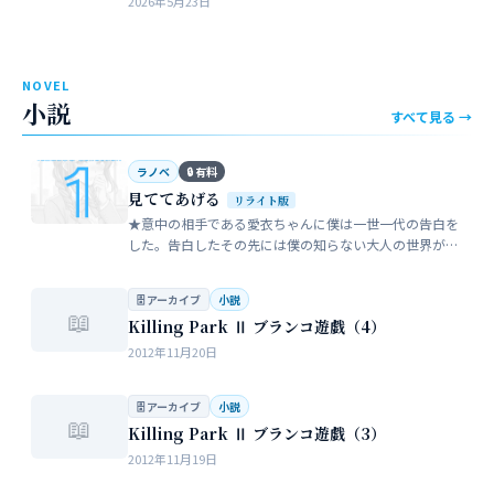
2026年5月23日
近所のガールスカウトのママ…
NOVEL
小説
すべて見る →
ラノベ
🔒 有料
見ててあげる
リライト版
★意中の相手である愛衣ちゃんに僕は一世一代の告白を
した。告白したその先には僕の知らない大人の世界が待
っていた。僕だけが知らない女性の間でまかり通ってい
る常識。。。…
🗄 アーカイブ
小説
📖
Killing Park Ⅱ ブランコ遊戯（4）
2012年11月20日
🗄 アーカイブ
小説
📖
Killing Park Ⅱ ブランコ遊戯（3）
2012年11月19日