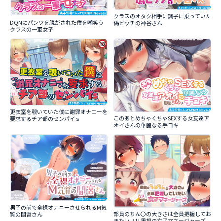
クラスのオタク相手に調子に乗っていた
DQNにパンツを脱がされた僕を嘲笑う
偽ビッチの神谷さん
クラスの一軍女子
更衣室を覗いていた僕に謝罪オナニーを
このあとめちゃくちゃSEXする女友達ア
要求するチア部のセンパイｓ
オイさんの華麗なる手コキ
男子の前で全裸オナニーさせられるM気
部員のちん〇の大きさは全員把握してお
質の間宮さん
きたいノリ重視の女子マネージャーズ