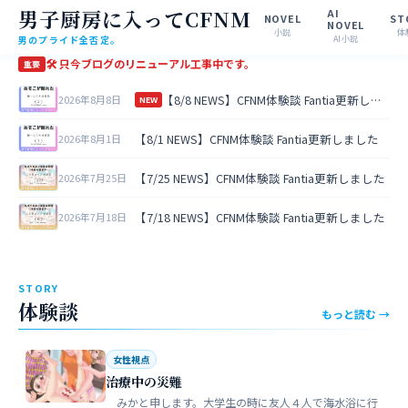
男子厨房に入ってCFNM
AI
NOVEL
ST
NOVEL
小説
体
男のプライド全否定。
AI小説
🛠 只今ブログのリニューアル工事中です。
重要
【8/8 NEWS】CFNM体験談 Fantia更新しました
2026年8月8日
NEW
【8/1 NEWS】CFNM体験談 Fantia更新しました
2026年8月1日
【7/25 NEWS】CFNM体験談 Fantia更新しました
2026年7月25日
【7/18 NEWS】CFNM体験談 Fantia更新しました
2026年7月18日
STORY
体験談
もっと読む →
女性視点
治療中の災難
みかと申します。大学生の時に友人４人で海水浴に行