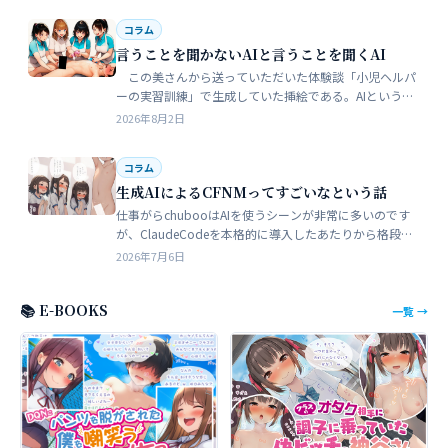
コラム
言うことを聞かないAIと言うことを聞くAI
この美さんから送っていただいた体験談「小児ヘルパ
ーの実習訓練」で生成していた挿絵である。AIというの
は、どうしても細部が苦手でトークンを積まずにやれる
2026年8月2日
のはここらが限界だろう。そこ…
コラム
生成AIによるCFNMってすごいなという話
仕事がらchubooはAIを使うシーンが非常に多いのです
が、ClaudeCodeを本格的に導入したあたりから格段に
やれることが多くなった。昔からときどき思うことがあ
2026年7月6日
る。従業員が全部…
📚 E-BOOKS
一覧 →