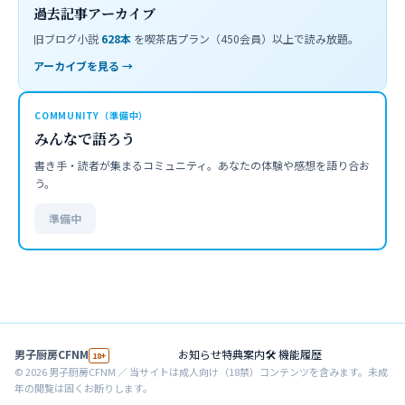
過去記事アーカイブ
旧ブログ小説
628
本
を喫茶店プラン（450会員）以上で読み放題。
アーカイブを見る →
COMMUNITY（準備中）
みんなで語ろう
書き手・読者が集まるコミュニティ。あなたの体験や感想を語り合お
う。
準備中
男子厨房CFNM
お知らせ
特典案内
🛠 機能履歴
18+
©
2026
男子厨房CFNM ／ 当サイトは成人向け（18禁）コンテンツを含みます。未成
年の閲覧は固くお断りします。