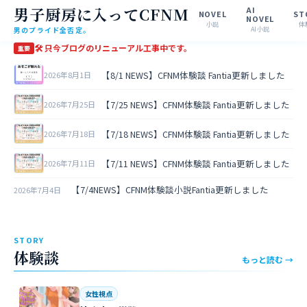
男子厨房に入ってCFNM
AI
NOVEL
ST
NOVEL
小説
体
男のプライド全否定。
AI小説
🛠 只今ブログのリニューアル工事中です。
重要
【8/1 NEWS】CFNM体験談 Fantia更新しました
2026年8月1日
【7/25 NEWS】CFNM体験談 Fantia更新しました
2026年7月25日
【7/18 NEWS】CFNM体験談 Fantia更新しました
2026年7月18日
【7/11 NEWS】CFNM体験談 Fantia更新しました
2026年7月11日
【7/4NEWS】CFNM体験談小説Fantia更新しました
2026年7月4日
STORY
体験談
もっと読む →
女性視点