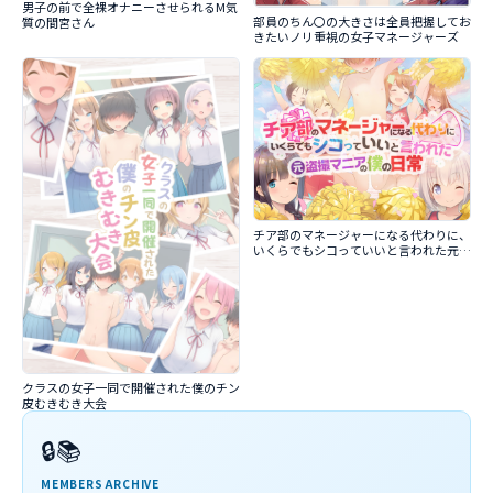
男子の前で全裸オナニーさせられるM気
部員のちん〇の大きさは全員把握してお
質の間宮さん
きたいノリ重視の女子マネージャーズ
チア部のマネージャーになる代わりに、
いくらでもシコっていいと言われた元盗
撮マニアの僕の日常
クラスの女子一同で開催された僕のチン
皮むきむき大会
🔒📚
MEMBERS ARCHIVE