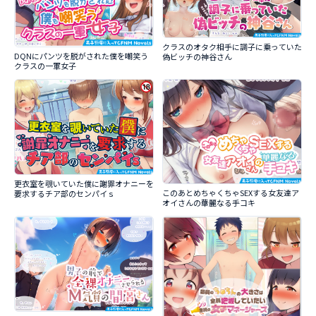
クラスのオタク相手に調子に乗っていた
DQNにパンツを脱がされた僕を嘲笑う
偽ビッチの神谷さん
クラスの一軍女子
更衣室を覗いていた僕に謝罪オナニーを
このあとめちゃくちゃSEXする女友達ア
要求するチア部のセンパイｓ
オイさんの華麗なる手コキ