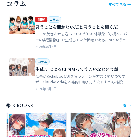
コラム
すべて見る →
NEW
コラム
言うことを聞かないAIと言うことを聞くAI
この美さんから送っていただいた体験談「小児ヘルパ
ーの実習訓練」で生成していた挿絵である。AIというの
は、どうしても細部が苦手でトークンを積まずにやれる
2026年8月2日
のはここらが限界だろう。そこ…
コラム
生成AIによるCFNMってすごいなという話
仕事がらchubooはAIを使うシーンが非常に多いのです
が、ClaudeCodeを本格的に導入したあたりから格段に
やれることが多くなった。昔からときどき思うことがあ
2026年7月6日
る。従業員が全部…
📚 E-BOOKS
一覧 →