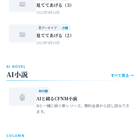
📖
見ててあげる（3）
2012年9月10日
🗄 アーカイブ
小説
📖
見ててあげる（2）
2012年9月10日
AI NOVEL
AI小説
すべて見る →
AI小説
🤖
AIと綴るCFNM小説
AIと一緒に紡ぐ新シリーズ。無料会員から試し読みでき
ます。
COLUMN