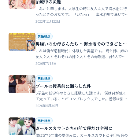
治療中の災難
みかと申します。大学生の時に友人４人で海水浴に行
ったときのお話です。 「いたっ」 海水浴場で泳いで
いたら、友人のしいなが空瓶で足を切っちゃったんで
2022年11月22日
す。 大した事なかったんだ…
男性視点
男嫌いのお母さんたち 〜海水浴でのできごと〜
これは僕が昭和時代に体験した実話です。 母と姉、姉の
友人２人とそれぞれの妹２人とその母親達、計9人で海
水浴に行きました。当時、僕はS学５年生で姉の美香はC
2026年7月5日
学１年生でした。 お母さん…
男性視点
プールの授業前に漏らした件
S学生の低学年のときに経験した話です。 僕は背が低く
て太っていることがコンプレックスでした。普段は引っ
込み思案で大人しい性格をしています。 ただ何でもよく
2026年5月30日
食べることが好きな子でした…
男性視点
ガールスカウトたちの前で僕だけ全裸に
僕はS学6年生の夏休みに、ガールスカウトと子◯も会の