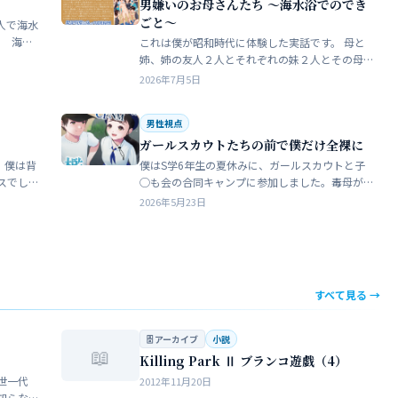
男嫌いのお母さんたち 〜海水浴でのでき
ごと〜
人で海水
これは僕が昭和時代に体験した実話です。 母と
瓶で足
姉、姉の友人２人とそれぞれの妹２人とその母
ったん
親達、計9人で海水浴に行きました。当時、僕は
2026年7月5日
S学５年生で姉の美香はC学１年生でした。 お母
さん…
男性視点
ガールスカウトたちの前で僕だけ全裸に
 僕は背
僕はS学6年生の夏休みに、ガールスカウトと子
スでし
◯も会の合同キャンプに参加しました。毒母が
をして
勝手に申し込んだ強制的なイベントでした。ま
2026年5月23日
きな子
ったく乗り気がしません。 近所のガールスカウ
トのママ…
すべて見る →
🗄 アーカイブ
小説
📖
Killing Park Ⅱ ブランコ遊戯（4）
世一代
2012年11月20日
知らな