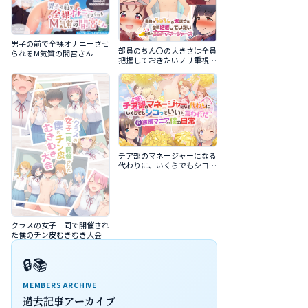
男子の前で全裸オナニーさせ
部員のちん〇の大きさは全員
られるM気質の間宮さん
把握しておきたいノリ重視の
女子マネージャーズ
チア部のマネージャーになる
代わりに、いくらでもシコっ
ていいと言われた元盗撮マニ
アの僕の日常
クラスの女子一同で開催され
た僕のチン皮むきむき大会
🔒📚
MEMBERS ARCHIVE
過去記事アーカイブ