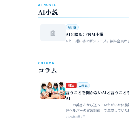
AI NOVEL
AI小説
AI小説
🤖
AIと綴るCFNM小説
AIと一緒に紡ぐ新シリーズ。無料会員か
COLUMN
コラム
NEW
コラム
言うことを聞かないAIと言うこと
AI
この美さんから送っていただいた体験
児ヘルパーの実習訓練」で生成していた
ある。AIというのは、どうしても細部が
2026年8月2日
ークンを積まずにやれるのはここらが限
う。そこ…