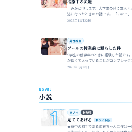
治療中の災難
みかと申します。大学生の時に友人４
浴に行ったときのお話です。 「いたっ」 海水
浴場で泳いでいたら、友人のしいなが空
2022年11月22日
を切っちゃったんです。 大した事なか
だ…
男性視点
プールの授業前に漏らした件
S学生の低学年のときに経験した話です。
が低くて太っていることがコンプレック
た。普段は引っ込み思案で大人しい性格
2026年5月30日
います。 ただ何でもよく食べることが好
でした…
NOVEL
小説
ラノベ
🔒 有料
見ててあげる
リライト版
★意中の相手である愛衣ちゃんに僕は一
の告白をした。告白したその先には僕の