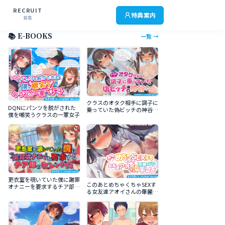
RECRUIT
特典案内
募集
📚 E-BOOKS
一覧 →
クラスのオタク相手に調子に
DQNにパンツを脱がされた
乗っていた偽ビッチの神谷さ
僕を嘲笑うクラスの一軍女子
ん
更衣室を覗いていた僕に謝罪
このあとめちゃくちゃSEXす
オナニーを要求するチア部の
る女友達アオイさんの華麗な
センパイｓ
る手コキ