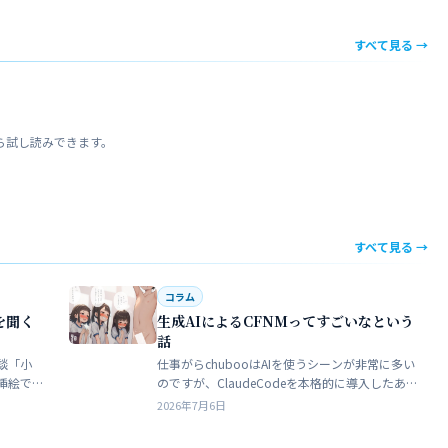
すべて見る →
ら試し読みできます。
すべて見る →
コラム
を聞く
生成AIによるCFNMってすごいなという
話
談「小
仕事がらchubooはAIを使うシーンが非常に多い
挿絵で
のですが、ClaudeCodeを本格的に導入したあた
苦手でト
りから格段にやれることが多くなった。昔から
2026年7月6日
界だろ
ときどき思うことがある。従業員が全部…