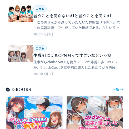
コラム
言うことを聞かないAIと言うことを聞くAI
この美さんから送っていただいた体験談「小児ヘルパ
ーの実習訓練」で生成していた挿絵である。AIというの
は、どうしても細部が苦手でトークンを積まずにやれる
2026年8月2日
のはここらが限界だろう。そこ…
コラム
生成AIによるCFNMってすごいなという話
仕事がらchubooはAIを使うシーンが非常に多いのです
が、ClaudeCodeを本格的に導入したあたりから格段に
やれることが多くなった。昔からときどき思うことがあ
2026年7月6日
る。従業員が全部…
📚 E-BOOKS
一覧 →