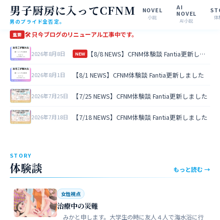
男子厨房に入ってCFNM
AI
NOVEL
ST
NOVEL
小説
体
男のプライド全否定。
AI小説
🛠 只今ブログのリニューアル工事中です。
重要
【8/8 NEWS】CFNM体験談 Fantia更新しました
2026年8月8日
NEW
【8/1 NEWS】CFNM体験談 Fantia更新しました
2026年8月1日
【7/25 NEWS】CFNM体験談 Fantia更新しました
2026年7月25日
【7/18 NEWS】CFNM体験談 Fantia更新しました
2026年7月18日
STORY
体験談
もっと読む →
女性視点
治療中の災難
みかと申します。大学生の時に友人４人で海水浴に行