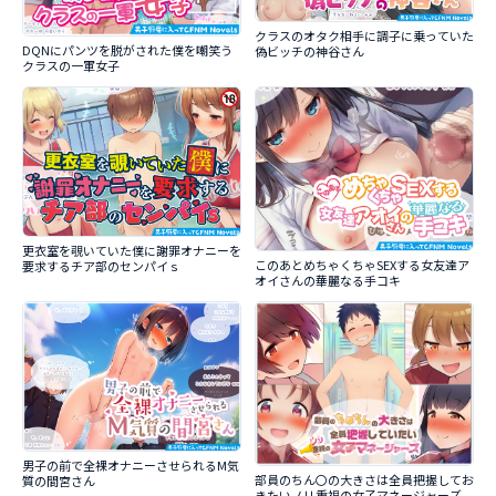
クラスのオタク相手に調子に乗っていた
DQNにパンツを脱がされた僕を嘲笑う
偽ビッチの神谷さん
クラスの一軍女子
更衣室を覗いていた僕に謝罪オナニーを
このあとめちゃくちゃSEXする女友達ア
要求するチア部のセンパイｓ
オイさんの華麗なる手コキ
男子の前で全裸オナニーさせられるM気
部員のちん〇の大きさは全員把握してお
質の間宮さん
きたいノリ重視の女子マネージャーズ