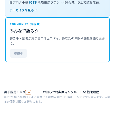
旧ブログ小説
628
本
を喫茶店プラン（450会員）以上で読み放題。
アーカイブを見る →
COMMUNITY（準備中）
みんなで語ろう
書き手・読者が集まるコミュニティ。あなたの体験や感想を語り合お
う。
準備中
男子厨房CFNM
お知らせ
特典案内
リクルート
🛠 機能履歴
18+
©
2026
男子厨房CFNM ／ 当サイトは成人向け（18禁）コンテンツを含みます。未成
年の閲覧は固くお断りします。