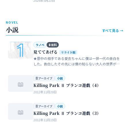
2026年5月23日
近所のガールスカウトのママ…
NOVEL
小説
すべて見る →
ラノベ
🔒 有料
見ててあげる
リライト版
★意中の相手である愛衣ちゃんに僕は一世一代の告白を
した。告白したその先には僕の知らない大人の世界が待
っていた。僕だけが知らない女性の間でまかり通ってい
る常識。。。…
🗄 アーカイブ
小説
📖
Killing Park Ⅱ ブランコ遊戯（4）
2012年11月20日
🗄 アーカイブ
小説
📖
Killing Park Ⅱ ブランコ遊戯（3）
2012年11月19日