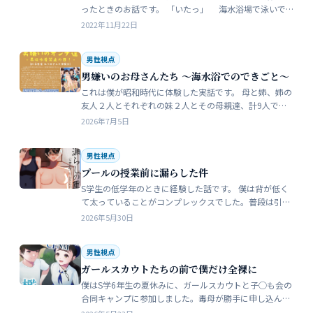
ったときのお話です。 「いたっ」 海水浴場で泳いで
いたら、友人のしいなが空瓶で足を切っちゃったんで
2022年11月22日
す。 大した事なかったんだ…
男性視点
男嫌いのお母さんたち 〜海水浴でのできごと〜
これは僕が昭和時代に体験した実話です。 母と姉、姉の
友人２人とそれぞれの妹２人とその母親達、計9人で海
水浴に行きました。当時、僕はS学５年生で姉の美香はC
2026年7月5日
学１年生でした。 お母さん…
男性視点
プールの授業前に漏らした件
S学生の低学年のときに経験した話です。 僕は背が低く
て太っていることがコンプレックスでした。普段は引っ
込み思案で大人しい性格をしています。 ただ何でもよく
2026年5月30日
食べることが好きな子でした…
男性視点
ガールスカウトたちの前で僕だけ全裸に
僕はS学6年生の夏休みに、ガールスカウトと子◯も会の
合同キャンプに参加しました。毒母が勝手に申し込んだ
強制的なイベントでした。まったく乗り気がしません。