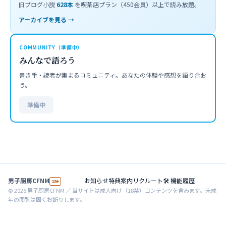
旧ブログ小説
628
本
を喫茶店プラン（450会員）以上で読み放題。
アーカイブを見る →
COMMUNITY（準備中）
みんなで語ろう
書き手・読者が集まるコミュニティ。あなたの体験や感想を語り合お
う。
準備中
男子厨房CFNM
お知らせ
特典案内
リクルート
🛠 機能履歴
18+
©
2026
男子厨房CFNM ／ 当サイトは成人向け（18禁）コンテンツを含みます。未成
年の閲覧は固くお断りします。