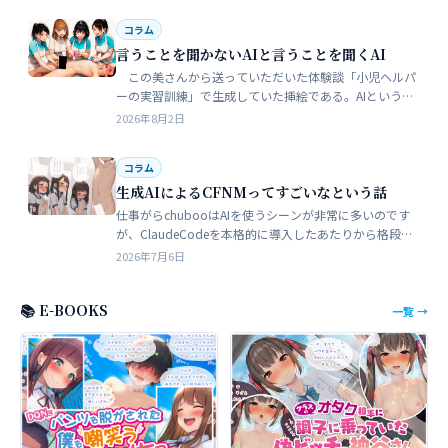
コラム
言うことを聞かないAIと言うことを聞くAI
この美さんから送っていただいた体験談「小児ヘルパ
ーの実習訓練」で生成していた挿絵である。AIというの
は、どうしても細部が苦手でトークンを積まずにやれる
2026年8月2日
のはここらが限界だろう。そこ…
コラム
生成AIによるCFNMってすごいなという話
仕事がらchubooはAIを使うシーンが非常に多いのです
が、ClaudeCodeを本格的に導入したあたりから格段に
やれることが多くなった。昔からときどき思うことがあ
2026年7月6日
る。従業員が全部…
📚 E-BOOKS
一覧 →