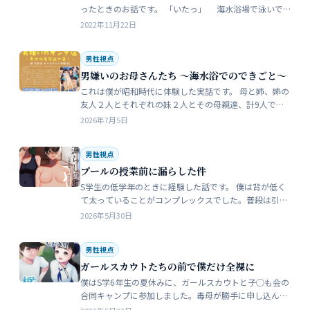
ったときのお話です。 「いたっ」 海水浴場で泳いで
いたら、友人のしいなが空瓶で足を切っちゃったんで
2022年11月22日
す。 大した事なかったんだ…
男性視点
男嫌いのお母さんたち 〜海水浴でのできごと〜
これは僕が昭和時代に体験した実話です。 母と姉、姉の
友人２人とそれぞれの妹２人とその母親達、計9人で海
水浴に行きました。当時、僕はS学５年生で姉の美香はC
2026年7月5日
学１年生でした。 お母さん…
男性視点
プールの授業前に漏らした件
S学生の低学年のときに経験した話です。 僕は背が低く
て太っていることがコンプレックスでした。普段は引っ
込み思案で大人しい性格をしています。 ただ何でもよく
2026年5月30日
食べることが好きな子でした…
男性視点
ガールスカウトたちの前で僕だけ全裸に
僕はS学6年生の夏休みに、ガールスカウトと子◯も会の
合同キャンプに参加しました。毒母が勝手に申し込んだ
強制的なイベントでした。まったく乗り気がしません。