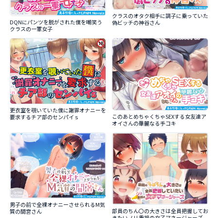
クラスのオタク相手に調子に乗っていた
DQNにパンツを脱がされた僕を嘲笑う
偽ビッチの神谷さん
クラスの一軍女子
更衣室を覗いていた僕に謝罪オナニーを
このあとめちゃくちゃSEXする女友達ア
要求するチア部のセンパイｓ
オイさんの華麗なる手コキ
男子の前で全裸オナニーさせられるM気
部員のちん〇の大きさは全員把握してお
質の間宮さん
きたいノリ重視の女子マネージャーズ