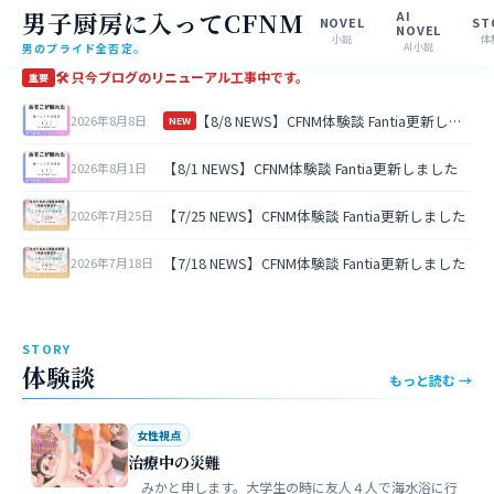
男子厨房に入ってCFNM
AI
NOVEL
ST
NOVEL
小説
体
男のプライド全否定。
AI小説
🛠 只今ブログのリニューアル工事中です。
重要
【8/8 NEWS】CFNM体験談 Fantia更新しました
2026年8月8日
NEW
【8/1 NEWS】CFNM体験談 Fantia更新しました
2026年8月1日
【7/25 NEWS】CFNM体験談 Fantia更新しました
2026年7月25日
【7/18 NEWS】CFNM体験談 Fantia更新しました
2026年7月18日
STORY
体験談
もっと読む →
女性視点
治療中の災難
みかと申します。大学生の時に友人４人で海水浴に行