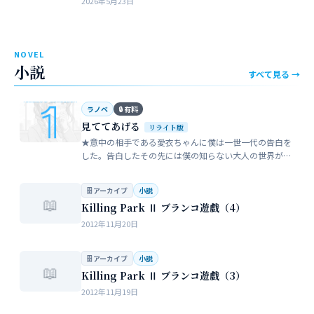
2026年5月23日
近所のガールスカウトのママ…
NOVEL
小説
すべて見る →
ラノベ
🔒 有料
見ててあげる
リライト版
★意中の相手である愛衣ちゃんに僕は一世一代の告白を
した。告白したその先には僕の知らない大人の世界が待
っていた。僕だけが知らない女性の間でまかり通ってい
る常識。。。…
🗄 アーカイブ
小説
📖
Killing Park Ⅱ ブランコ遊戯（4）
2012年11月20日
🗄 アーカイブ
小説
📖
Killing Park Ⅱ ブランコ遊戯（3）
2012年11月19日