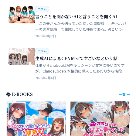
コラム
言うことを聞かないAIと言うことを聞くAI
この美さんから送っていただいた体験談「小児ヘルパ
ーの実習訓練」で生成していた挿絵である。AIというの
は、どうしても細部が苦手でトークンを積まずにやれる
2026年8月2日
のはここらが限界だろう。そこ…
コラム
生成AIによるCFNMってすごいなという話
仕事がらchubooはAIを使うシーンが非常に多いのです
が、ClaudeCodeを本格的に導入したあたりから格段に
やれることが多くなった。昔からときどき思うことがあ
2026年7月6日
る。従業員が全部…
📚 E-BOOKS
一覧 →