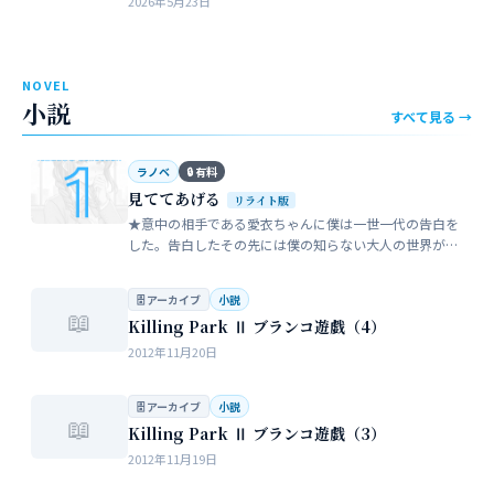
2026年5月23日
近所のガールスカウトのママ…
NOVEL
小説
すべて見る →
ラノベ
🔒 有料
見ててあげる
リライト版
★意中の相手である愛衣ちゃんに僕は一世一代の告白を
した。告白したその先には僕の知らない大人の世界が待
っていた。僕だけが知らない女性の間でまかり通ってい
る常識。。。…
🗄 アーカイブ
小説
📖
Killing Park Ⅱ ブランコ遊戯（4）
2012年11月20日
🗄 アーカイブ
小説
📖
Killing Park Ⅱ ブランコ遊戯（3）
2012年11月19日