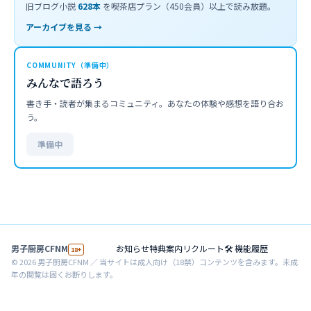
旧ブログ小説
628
本
を喫茶店プラン（450会員）以上で読み放題。
アーカイブを見る →
COMMUNITY（準備中）
みんなで語ろう
書き手・読者が集まるコミュニティ。あなたの体験や感想を語り合お
う。
準備中
男子厨房CFNM
お知らせ
特典案内
リクルート
🛠 機能履歴
18+
©
2026
男子厨房CFNM ／ 当サイトは成人向け（18禁）コンテンツを含みます。未成
年の閲覧は固くお断りします。