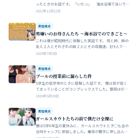
ったときのお話です。 「いたっ」 海水浴場で泳いで
いたら、友人のしいなが空瓶で足を切っちゃったんで
2022年11月22日
す。 大した事なかったんだ…
男性視点
男嫌いのお母さんたち 〜海水浴でのできごと〜
これは僕が昭和時代に体験した実話です。 母と姉、姉の
友人２人とそれぞれの妹２人とその母親達、計9人で海
水浴に行きました。当時、僕はS学５年生で姉の美香はC
2026年7月5日
学１年生でした。 お母さん…
男性視点
プールの授業前に漏らした件
S学生の低学年のときに経験した話です。 僕は背が低く
て太っていることがコンプレックスでした。普段は引っ
込み思案で大人しい性格をしています。 ただ何でもよく
2026年5月30日
食べることが好きな子でした…
男性視点
ガールスカウトたちの前で僕だけ全裸に
僕はS学6年生の夏休みに、ガールスカウトと子◯も会の
合同キャンプに参加しました。毒母が勝手に申し込んだ
強制的なイベントでした。まったく乗り気がしません。