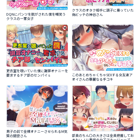
クラスのオタク相手に調子に乗っていた
DQNにパンツを脱がされた僕を嘲笑う
偽ビッチの神谷さん
クラスの一軍女子
更衣室を覗いていた僕に謝罪オナニーを
このあとめちゃくちゃSEXする女友達ア
要求するチア部のセンパイｓ
オイさんの華麗なる手コキ
男子の前で全裸オナニーさせられるM気
部員のちん〇の大きさは全員把握してお
質の間宮さん
きたいノリ重視の女子マネージャーズ