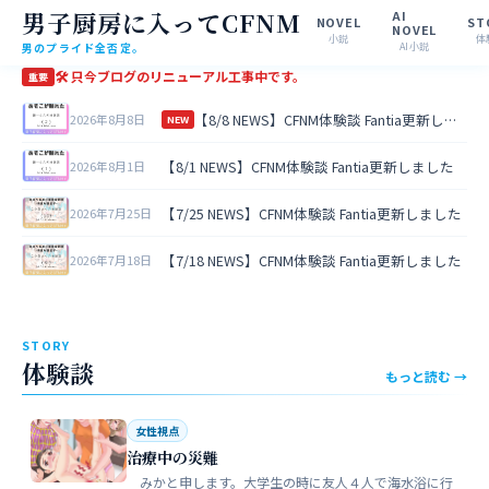
男子厨房に入ってCFNM
AI
NOVEL
ST
NOVEL
小説
体
男のプライド全否定。
AI小説
🛠 只今ブログのリニューアル工事中です。
重要
【8/8 NEWS】CFNM体験談 Fantia更新しました
2026年8月8日
NEW
【8/1 NEWS】CFNM体験談 Fantia更新しました
2026年8月1日
【7/25 NEWS】CFNM体験談 Fantia更新しました
2026年7月25日
【7/18 NEWS】CFNM体験談 Fantia更新しました
2026年7月18日
STORY
体験談
もっと読む →
女性視点
治療中の災難
みかと申します。大学生の時に友人４人で海水浴に行