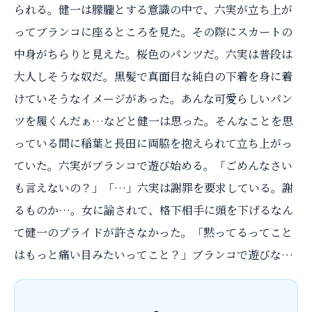
られる。健一は朦朧とする意識の中で、六実が立ち上が
ってブランコに座るところを見た。その際にスカートの
中身がちらりと見えた。桜色のパンツだ。六実は普段は
大人しそうな奴だ。黒髪で真面目な純白の下着を身に着
けていそうなイメージがあった。あんな可愛らしいパン
ツを履くんだぁ…などと健一は思った。そんなことを思
っている間に稲葉と長田に両脇を抱えられて立ち上がっ
ていた。六実がブランコで遊び始める。「ごめんなさい
も言えないの？」「…」六実は謝罪を要求している。謝
るものか…。女に諭されて、格下相手に頭を下げるなん
て健一のプライドが許さなかった。「黙ってるってこと
はもっと痛い目みたいってこと？」ブランコで遊びな
…