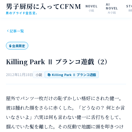
男子厨房に入ってCFNM
AI
NOVEL
ST
NOVEL
小説
体
男のプライド全否定。
AI小説
記事一覧
🔒
会員限定
Killing Park Ⅱ ブランコ遊戯（2）
2012年11月18日
小説
📚
Killing Park Ⅱ ブランコ遊戯
屋外でパンツ一枚だけの恥ずかしい格好にされた健一。
彼は腫れた顔をさらに赤くした。「どうなの？ 何とか言
いなさいよ」六実は何も言わない健一に舌打ちをして、
掴んでいた髪を離した。その反動で地面に頭を叩きつけ