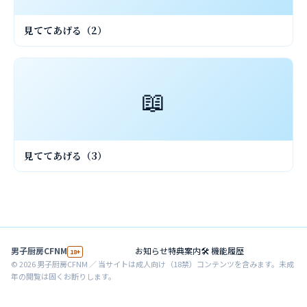
見ててあげる（2）
📖
見ててあげる（3）
男子厨房CFNM
お知らせ
特典案内
🛠 機能履歴
18+
©
2026
男子厨房CFNM ／ 当サイトは成人向け（18禁）コンテンツを含みます。未成
年の閲覧は固くお断りします。