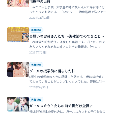
治療中の災難
みかと申します。大学生の時に友人４人で海水浴に行
ったときのお話です。 「いたっ」 海水浴場で泳いで
いたら、友人のしいなが空瓶で足を切っちゃったんで
2022年11月22日
す。 大した事なかったんだ…
男性視点
男嫌いのお母さんたち 〜海水浴でのできごと〜
これは僕が昭和時代に体験した実話です。 母と姉、姉の
友人２人とそれぞれの妹２人とその母親達、計9人で海
水浴に行きました。当時、僕はS学５年生で姉の美香はC
2026年7月5日
学１年生でした。 お母さん…
男性視点
プールの授業前に漏らした件
S学生の低学年のときに経験した話です。 僕は背が低く
て太っていることがコンプレックスでした。普段は引っ
込み思案で大人しい性格をしています。 ただ何でもよく
2026年5月30日
食べることが好きな子でした…
男性視点
ガールスカウトたちの前で僕だけ全裸に
僕はS学6年生の夏休みに、ガールスカウトと子◯も会の