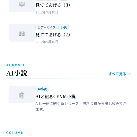
📖
見ててあげる（3）
2012年9月10日
🗄 アーカイブ
小説
📖
見ててあげる（2）
2012年9月10日
AI NOVEL
AI小説
すべて見る →
AI小説
🤖
AIと綴るCFNM小説
AIと一緒に紡ぐ新シリーズ。無料会員から試し読みでき
ます。
COLUMN