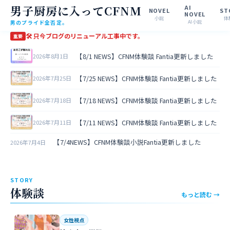
男子厨房に入ってCFNM
AI
NOVEL
ST
NOVEL
小説
体
男のプライド全否定。
AI小説
🛠 只今ブログのリニューアル工事中です。
重要
【8/1 NEWS】CFNM体験談 Fantia更新しました
2026年8月1日
【7/25 NEWS】CFNM体験談 Fantia更新しました
2026年7月25日
【7/18 NEWS】CFNM体験談 Fantia更新しました
2026年7月18日
【7/11 NEWS】CFNM体験談 Fantia更新しました
2026年7月11日
【7/4NEWS】CFNM体験談小説Fantia更新しました
2026年7月4日
STORY
体験談
もっと読む →
女性視点