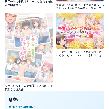
男子の前で全裸オナニーさせられるM気
部員のちん〇の大きさは全員把握してお
質の間宮さん
きたいノリ重視の女子マネージャーズ
チア部のマネージャーになる代わりに、
いくらでもシコっていいと言われた元盗
撮マニアの僕の日常
クラスの女子一同で開催された僕のチン
皮むきむき大会
🔒📚
MEMBERS ARCHIVE