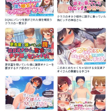
クラスのオタク相手に調子に乗っていた
DQNにパンツを脱がされた僕を嘲笑う
偽ビッチの神谷さん
クラスの一軍女子
更衣室を覗いていた僕に謝罪オナニーを
このあとめちゃくちゃSEXする女友達ア
要求するチア部のセンパイｓ
オイさんの華麗なる手コキ