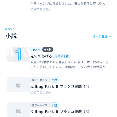
合同キャンプに参加しました。毒母が勝手に申し込んだ
強制的なイベントでした。まったく乗り気がしません。
2026年5月23日
近所のガールスカウトのママ…
NOVEL
小説
すべて見る →
ラノベ
🔒 有料
見ててあげる
リライト版
★意中の相手である愛衣ちゃんに僕は一世一代の告白を
した。告白したその先には僕の知らない大人の世界が待
っていた。僕だけが知らない女性の間でまかり通ってい
る常識。。。…
🗄 アーカイブ
小説
📖
Killing Park Ⅱ ブランコ遊戯（4）
2012年11月20日
🗄 アーカイブ
小説
📖
Killing Park Ⅱ ブランコ遊戯（3）