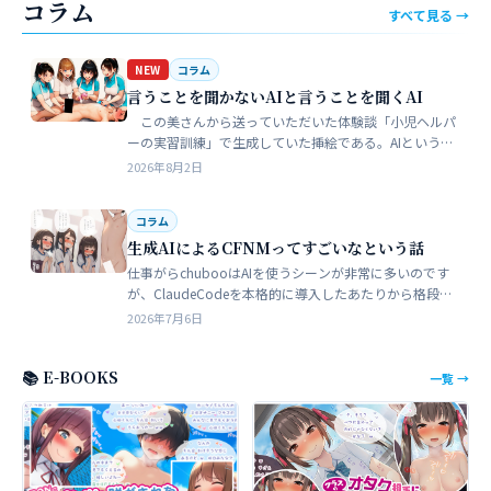
コラム
すべて見る →
NEW
コラム
言うことを聞かないAIと言うことを聞くAI
この美さんから送っていただいた体験談「小児ヘルパ
ーの実習訓練」で生成していた挿絵である。AIというの
は、どうしても細部が苦手でトークンを積まずにやれる
2026年8月2日
のはここらが限界だろう。そこ…
コラム
生成AIによるCFNMってすごいなという話
仕事がらchubooはAIを使うシーンが非常に多いのです
が、ClaudeCodeを本格的に導入したあたりから格段に
やれることが多くなった。昔からときどき思うことがあ
2026年7月6日
る。従業員が全部…
📚 E-BOOKS
一覧 →