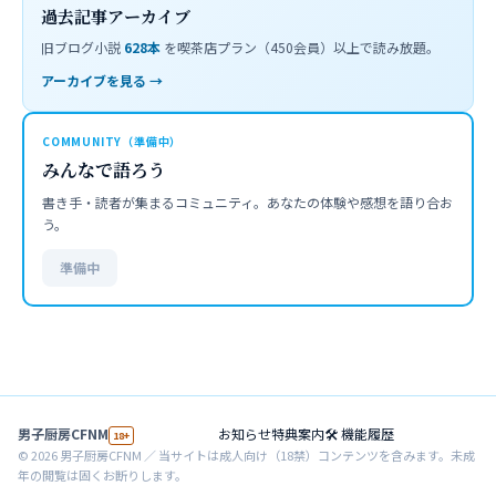
過去記事アーカイブ
旧ブログ小説
628
本
を喫茶店プラン（450会員）以上で読み放題。
アーカイブを見る →
COMMUNITY（準備中）
みんなで語ろう
書き手・読者が集まるコミュニティ。あなたの体験や感想を語り合お
う。
準備中
男子厨房CFNM
お知らせ
特典案内
🛠 機能履歴
18+
©
2026
男子厨房CFNM ／ 当サイトは成人向け（18禁）コンテンツを含みます。未成
年の閲覧は固くお断りします。